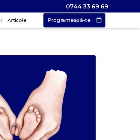
0744 33 69 69
Programează-te
i
Articole
Vrei să faci o
rogramare?
urează doar
 de secunde