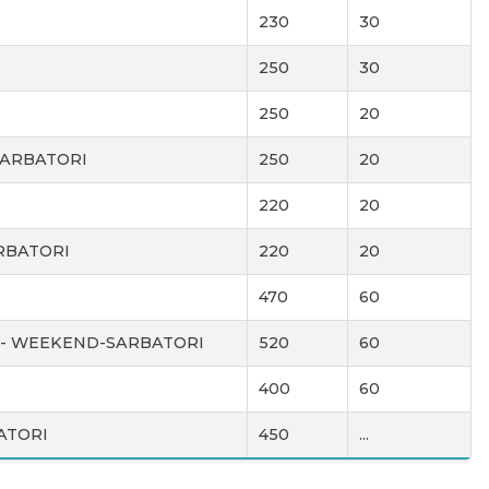
230
30
250
30
250
20
SARBATORI
250
20
220
20
ARBATORI
220
20
470
60
ați - WEEKEND-SARBATORI
520
60
400
60
BATORI
450
...