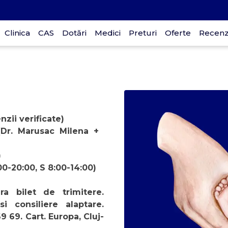
Clinica
CAS
Dotări
Medici
Preturi
Oferte
Recenzi
p
D
nzii verificate)
30
i (Dr. Marusac Milena +
)
00-20:00, S 8:00-14:00)
ra bilet de trimitere.
si consiliere alaptare.
 69. Cart. Europa, Cluj-