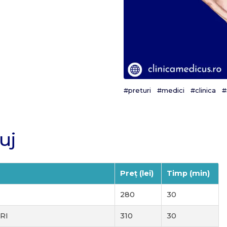
#preturi
#medici
#clinica
#
uj
Preț (lei)
Timp (min)
280
30
RI
310
30