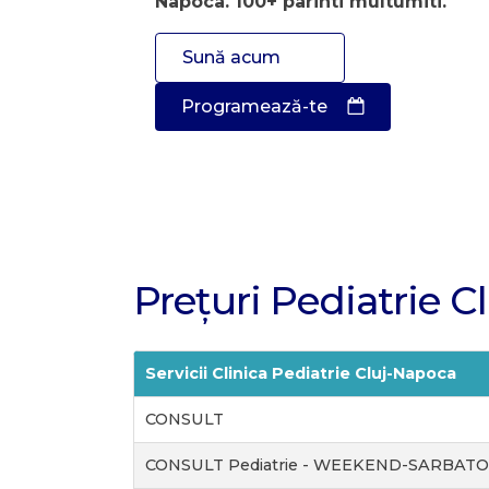
Napoca. 100+ parinti multumiti.
Sună acum
Programează-te
Prețuri Pediatrie Cl
Servicii Clinica Pediatrie Cluj-Napoca
CONSULT
CONSULT Pediatrie - WEEKEND-SARBATO