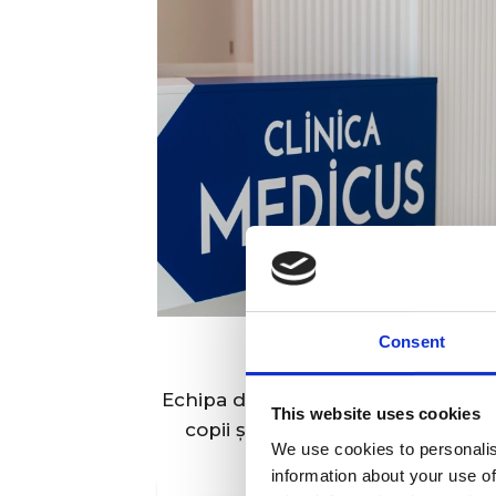
Medicii 
Consent
Echipa de Pediatrie a Clinicii Medi
This website uses cookies
copii și adolescenți, cu evaluar
We use cookies to personalis
information about your use of