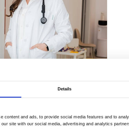
noștri pediatri
Details
cus oferă consultații pentru nou-născuți, sugari,
e atentă și programare rapidă la medicul ales.
e content and ads, to provide social media features and to analy
 our site with our social media, advertising and analytics partn