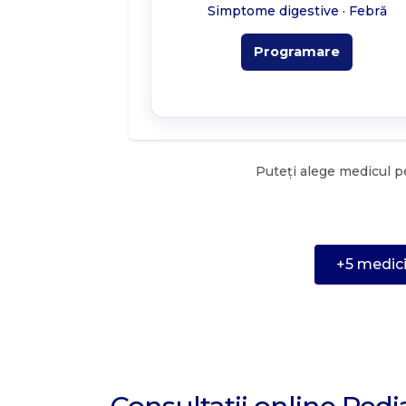
Simptome digestive · Febră
Programare
Puteți alege medicul pe
+5 medici