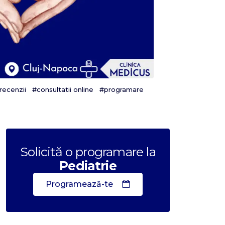
recenzii
#consultatii online
#programare
Solicită o programare la
Pediatrie
Programează-te