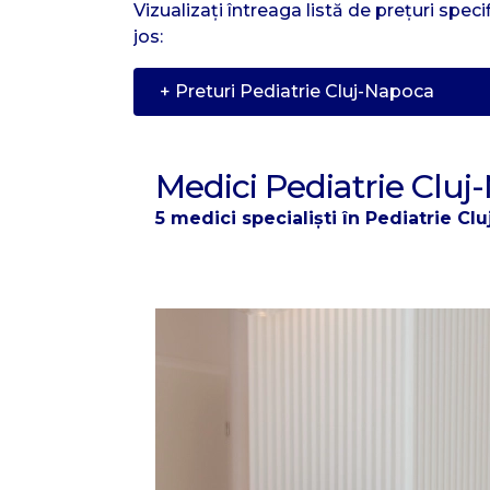
Vizualizați întreaga listă de prețuri spe
jos:
+ Preturi Pediatrie Cluj-Napoca
Medici Pediatrie Clu
5 medici specialiști în Pediatrie Cl