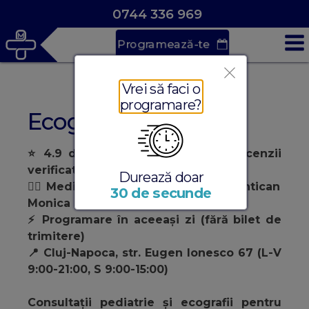
0744 336 969
Programează-te
Vrei să faci o
programare?
Ecografie Generală
⭐ 4.9 din 5 rating Google (100+ recenzii
verificate)
Durează doar
👩‍⚕️ Medic Specialist Pediatrie (Dr. Pintican
30 de secunde
Monica Cornelia)
⚡ Programare în aceeași zi (fără bilet de
trimitere)
📍 Cluj-Napoca, str. Eugen Ionesco 67 (L-V
9:00-21:00, S 9:00-15:00)
Consultații pediatrie și ecografii pentru