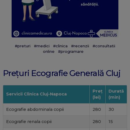
#preturi
#medici
#clinica
#recenzii
#consultatii
online
#programare
Prețuri Ecografie Generală Cluj
Preț
Durată
Servicii Clinica Cluj-Napoca
(lei)
(min)
Ecografie abdominala copii
280
30
Ecografie renala copii
280
15