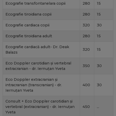
Ecografie transfontanelara copii
280
15
Ecografie tiroidiana copii
280
15
Ecografie cardiaca copii
320
30
Ecografie tiroidiana adult
280
15
Ecografie cardiacă adult- Dr. Deak
320
15
Balazs
Eco Doppler carotidian și vertebral
350
30
extracranian - dr. Iernuțan Yveta
Eco Doppler extracranian și
intracranian (transcranian) - dr.
400
30
Iernuțan Yveta
Consult + Eco Doppler carotidian și
vertebral (extracranian) - dr. Iernuțan
450
...
Yveta