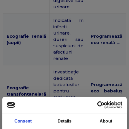
digestive sau
urinare
Indicată în
infecții
urinare,
Ecografie renală
Programează
dureri sau
(copii)
eco renală →
suspiciuni de
afecțiuni
renale
Investigație
dedicată
bebelușilor
Programează
Ecografie
pentru
eco bebeluș
transfontanelară
evaluarea
→
structurilor
cerebrale
Consent
Details
About
Evaluarea