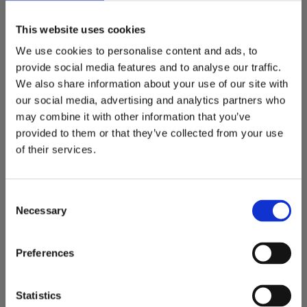
tiroidei
Ecografie tiroidă
pentru
Programează
This website uses cookies
(copii / adulți)
noduli sau
eco tiroidă →
dezechilibre
We use cookies to personalise content and ads, to
hormonale
provide social media features and to analyse our traffic.
We also share information about your use of our site with
Evaluarea
our social media, advertising and analytics partners who
inimii și
Programează
Ecografie
may combine it with other information that you’ve
funcției
eco cardiacă
cardiacă (copii)
provided to them or that they’ve collected from your use
cardiace la
→
of their services.
copii
Consent
Necessary
Selection
+ Clinica Ecografie Generală Cluj
Preferences
Statistics