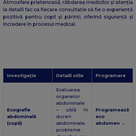
Atmosfera prietenoasă, răbdarea medicilor și atenția
la detalii fac ca fiecare consultație să fie o experiență
pozitivă pentru copil și părinți, oferind siguranță și
încredere în procesul medical.
Investigație
Detalii utile
Programare
Evaluarea
organelor
abdominale
Ecografie
– utilă în
Programează
abdominală
dureri
eco
(copii)
abdominale,
abdomen →
probleme