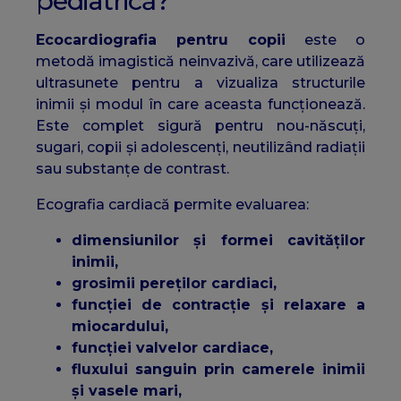
pediatrică?
Ecocardiografia pentru copii
este o
metodă imagistică neinvazivă, care utilizează
ultrasunete pentru a vizualiza structurile
inimii și modul în care aceasta funcționează.
Este complet sigură pentru nou-născuți,
sugari, copii și adolescenți, neutilizând radiații
sau substanțe de contrast.
Ecografia cardiacă permite evaluarea:
dimensiunilor și formei cavităților
inimii,
grosimii pereților cardiaci,
funcției de contracție și relaxare a
miocardului,
funcției valvelor cardiace,
fluxului sanguin prin camerele inimii
și vasele mari,