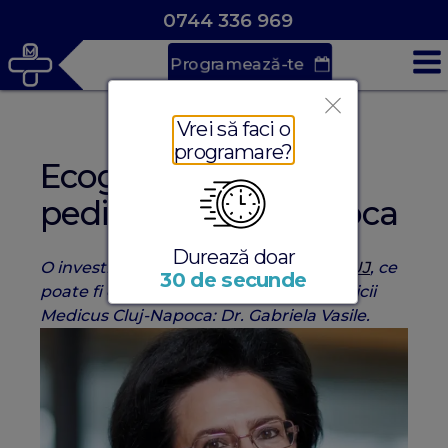
0744 336 969
Programează-te
Vrei să faci o
programare?
Ecografie cardiacă
pediatrică Cluj-Napoca
Durează doar
O investigație medicală
PEDIATRIE CLUJ
, ce
30 de secunde
poate fi efectuată de către medicii Clinicii
Medicus Cluj-Napoca: Dr. Gabriela Vasile.