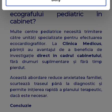
Medicus prin deținerea
ecografului pediatric în
cabinet?
Multe centre pediatrice necesită trimitere
către unități specializate pentru efectuarea
ecocardiografiilor. La
Clinica Medicus
,
părinții au avantajul de a beneficia de
investigație
direct în cadrul cabinetului
,
fără drumuri suplimentare și fără timp
pierdut.
Această abordare reduce anxietatea familiei,
scurtează traseul până la diagnostic și
permite inițierea rapidă a planului terapeutic,
dacă este necesar.
Concluzie