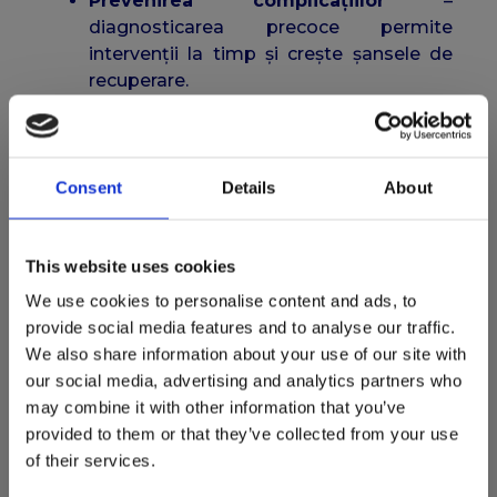
Prevenirea complicațiilor
–
diagnosticarea precoce permite
intervenții la timp și crește șansele de
recuperare.
Siguranță completă
– lipsa radiațiilor
face ca ecografia să poată fi repetată ori
de câte ori este necesar.
Consent
Details
About
Atuurile Clinicii Medicus în
ecocardiografia pediatrică
This website uses cookies
Clinica Medicus
excelează prin îmbinarea
We use cookies to personalise content and ads, to
aparaturii moderne cu expertiza medicului
provide social media features and to analyse our traffic.
pediatru specializat:
We also share information about your use of our site with
our social media, advertising and analytics partners who
Aparatură de ultimă generație
–
may combine it with other information that you’ve
ecograful utilizat oferă imagini clare și
provided to them or that they’ve collected from your use
precise, indispensabile unui diagnostic
of their services.
corect.
Expertiză medicală recunoscută
–
Dr.