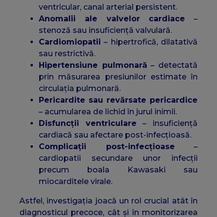
ventricular, canal arterial persistent.
Anomalii ale valvelor cardiace
–
stenoză sau insuficiență valvulară.
Cardiomiopatii
– hipertrofică, dilatativă
sau restrictivă.
Hipertensiune pulmonară
– detectată
prin măsurarea presiunilor estimate în
circulația pulmonară.
Pericardite sau revărsate pericardice
– acumularea de lichid în jurul inimii.
Disfuncții ventriculare
– insuficiență
cardiacă sau afectare post-infecțioasă.
Complicații post-infecțioase
–
cardiopatii secundare unor infecții
precum boala Kawasaki sau
miocarditele virale.
Astfel, investigația joacă un rol crucial atât în
diagnosticul precoce, cât și în monitorizarea