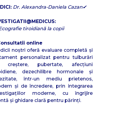
DICI:
Dr. Alexandra-Daniela Cazan✔
VESTIGATII@MEDICUS:
cografie tiroidiană la copii
Consultatii online
icii noștri oferă evaluare completă şi
atament personalizat pentru tulburări
 creştere, pubertate, afecţiuni
roidiene, dezechilibre hormonale şi
ezitate, într-un mediu prietenos,
dern și de încredere, prin integrarea
vestigaţiilor moderne, cu îngrijire
ntă şi ghidare clară pentru părinţi.