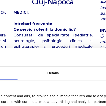
Cluj-Napoca
Al
Io
Dr.
MEDICI:
Ba
Vas
Intrebari frecvente
Ce servicii oferiti la domiciliu?
IN
eră
Consultatii de specialitate (pediatrie,
⚪ 
e și
neurologie, psihologie clinica si
adu
u un
psihoterapie) si proceduri medicale
⚪ E
rată
efectuate de personal medical calificat,
⚪ E
e de
conform recomandarii medicului curant.
⚪ 
sunt
Cui se adreseaza serviciile la
⚪ 
ediu
domiciliu?
pen
Details
noi
Persoanelor cu mobilitate redusa,
pacientilor in recuperare, varstnicilor,
+ 
copiilor care necesita evaluare medicala,
Se
pacientilor cu afectiuni neurologice si
di
e content and ads, to provide social media features and to analy
familiilor care doresc acces rapid la
rea
 our site with our social media, advertising and analytics partn
servicii medicale acasa.
te