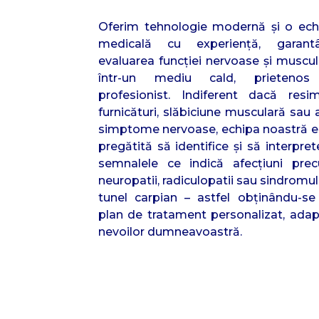
Oferim tehnologie modernă şi o ech
medicală cu experienţă, garant
evaluarea funcţiei nervoase şi muscul
într-un mediu cald, prietenos
profesionist. Indiferent dacă resimţ
furnicături, slăbiciune musculară sau 
simptome nervoase, echipa noastră e
pregătită să identifice şi să interpre
semnalele ce indică afecţiuni pre
neuropatii, radiculopatii sau sindromu
tunel carpian – astfel obţinându-se
plan de tratament personalizat, adap
nevoilor dumneavoastră.