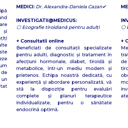
MEDICI:
Dr. Alexandra-Daniela Cazan✔
ME
ipă
ând
INVESTIGATII@MEDICUS:
IN
are
⚪ Ecografie tiroidiană pentru adulți
⚪ E
 şi
iţi
+ Consultatii online
+ 
alte
Beneficiati de consultaţii specializate
Med
ste
pentru adulti, diagnostic şi tratament în
tr
teze
afecţiuni hormonale, diabet, tiroidă şi
de
cum
metabolice, într-un mediu modern și
ti
l de
prietenos. Echipa noastră dedicată, cu
ob
 un
experienţă şi abordare personalizată, vă
mo
tat
stă la dispoziţie pentru evaluări
in
complete şi planuri terapeutice
ate
individualizate, pentru o sănătate
endocrină optimă.