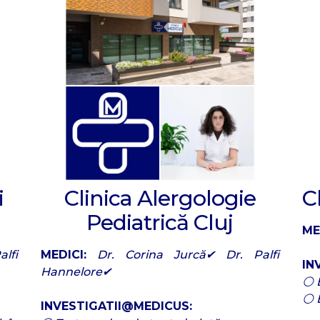
i
Clinica Alergologie
C
Pediatrică Cluj
ME
lfi
MEDICI:
Dr. Corina Jurcă✔ Dr. Palfi
IN
Hannelore✔
⚪ 
⚪ 
INVESTIGATII@MEDICUS: