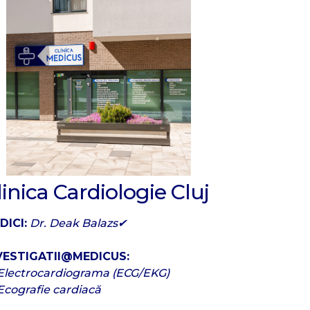
linica Cardiologie Cluj
DICI:
Dr. Deak Balazs✔
VESTIGATII@MEDICUS:
Electrocardiograma (ECG/EKG)
Ecografie cardiacă