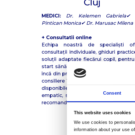
Cluj
MEDICI:
Dr. Kelemen Gabriela✔ 
Pintican Monica✔ Dr. Marusac Milena
+ Consultatii online
Echipa noastră de specialiști of
consultații individuale, ghiduri practic
soluții adaptate fiecărui copil, pentr
start sănătos și o alimentație echilib
încă din primele luni. Serviciile noastr
consiliere în alăptare și diversificare 
disponibile în Cluj-Napoca, într-un m
Consent
empatic, sigur și bazat pe cele mai 
recomandări medicale internaționale.
This website uses cookies
We use cookies to personalis
information about your use of