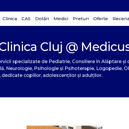
Clinica
CAS
Dotări
Medici
Preturi
Oferte
Recenzi
Clinica Cluj @ Medicu
p
icii specializate de Pediatrie, Consiliere în Alăptare și d
 Neurologie, Psihologie și Psihoterapie, Logopedie, ORL,
D
dicate copiilor, adolescenților și adulților.
30