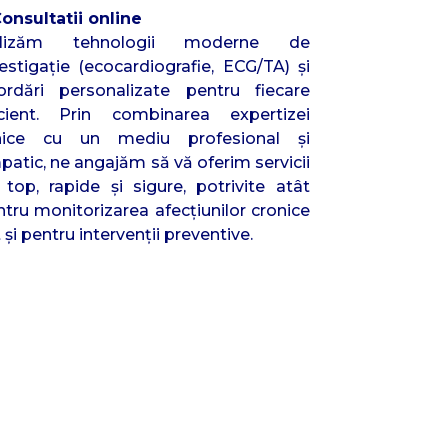
Consultatii online
ilizăm tehnologii moderne de
estigaţie (ecocardiografie, ECG/TA) şi
ordări personalizate pentru fiecare
cient. Prin combinarea expertizei
inice cu un mediu profesional şi
atic, ne angajăm să vă oferim servicii
 top, rapide şi sigure, potrivite atât
tru monitorizarea afecţiunilor cronice
 şi pentru intervenţii preventive.