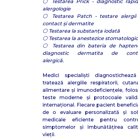
⚪ Testarea Prick - diagnostic rapid
alergologie
⚪ Testarea Patch - testare alergii
contact și dermatite
⚪ Testarea la substanța iodată
⚪ Testarea la anestezice stomatologi
⚪ Testarea din bateria de hapten
diagnostic dermatita de cont
alergică.
Medici specialiști diagnostichează
tratează alergiile respiratorii, cutan
alimentare și imunodeficiențele, folo
teste moderne și protocoale valid
internațional. Fiecare pacient benefic
de o evaluare personalizată și solu
medicale eficiente pentru contro
simptomelor și îmbunătățirea calită
vieții.