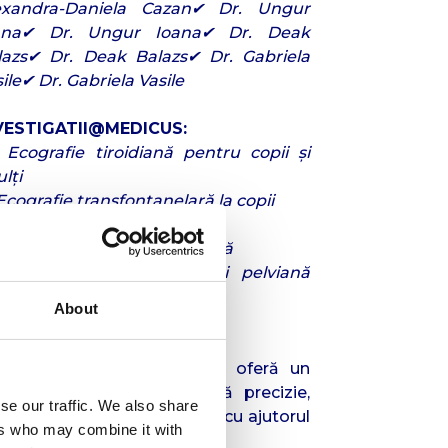
exandra-Daniela Cazan✔ Dr. Ungur
ana✔ Dr. Ungur Ioana✔ Dr. Deak
lazs✔ Dr. Deak Balazs✔ Dr. Gabriela
ile✔ Dr. Gabriela Vasile
VESTIGATII@MEDICUS:
Ecografie tiroidiană pentru copii și
lți
cografie transfontanelară la copii
cografie renală la copii
Ecografie cardiacă pediatrică
Ecografie abdominală și pelviană
tru copii
About
Consultatii online
cţia de Ecografie Generală oferă un
agnostic imagistic de înaltă precizie,
se our traffic. We also share
lizat de medici specializaţi cu ajutorul
ers who may combine it with
hnologiei moderne.