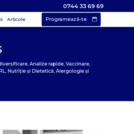
0744 33 69 69
Programează-te
i
Articole
Vrei să faci o
s
rogramare?
iversificare, Analize rapide, Vaccinare,
 Nutriție și Dietetică, Alergologie și
urează doar
 de secunde