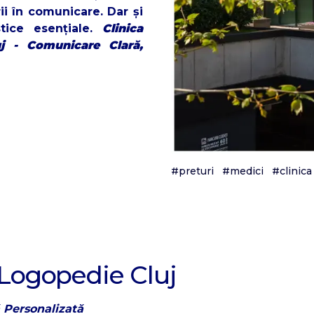
ii în comunicare. Dar și
istice esențiale.
Clinica
j - Comunicare Clară,
#preturi
#medici
#clinica
 Logopedie Cluj
ă Personalizată