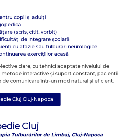
tru copii și adulți
ogopedică
are (scris, citit, vorbit)
ificultăți de integrare școlară
enți cu afazie sau tulburări neurologice
continuarea exercițiilor acasă
ective clare, cu tehnici adaptate nivelului de
in metode interactive și suport constant, pacienții
ile de comunicare într-un mod natural și eficient.
edie Cluj Cluj-Napoca
edie Cluj
rapia Tulburărilor de Limbaj, Cluj-Napoca