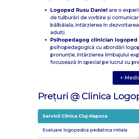
Logoped Rusu Daniel
are o experi
de tulburări de vorbire și comunica
bâlbâiala, întârzierea în dezvoltarea
adulți.
Psihopedagog clinician logoped
psihopedagogică cu abordări logope
pronunție, întârzierea limbajului expr
focusează în special pe lucrul cu preș
+ Medic
Prețuri @ Clinica Logo
Servicii Clinica Cluj-Napoca
Evaluare logopedica pediatrica initiala