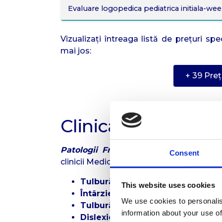
Evaluare logopedica pediatrica initiala-
Vizualizați întreaga listă de prețuri s
mai jos:
+ 39 Preț
Clinica Logopedie
Patologii Frecvente în Logopedie și
Consent
clinicii Medicus Cluj-Napoca se întâlnesc
Tulburări de pronunție
(dislalie, d
This website uses cookies
Întârzierea dezvoltării limbajului
We use cookies to personalis
Tulburări de fluență
(bâlbâială, tah
information about your use of
Dislexie și disgrafie
la vârsta școl