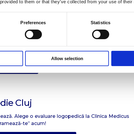
 provided to them or that they’ve collected from your use of their
ext de autism
brală
la adulți
burări de ritm și prozodie
Preferences
Statistics
rea unor teste standardizate de limbaj receptiv și
 scale pentru fluenta verbală și observație clinică
nțial pentru elaborarea unui plan terapeutic eficient și
Allow selection
+ Clinica Cluj
ie Cluj
ntează. Alege o evaluare logopedică la Clinica Medicus
ramează-te” acum!