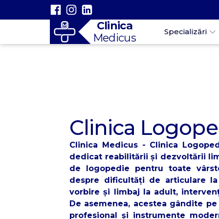
Clinica
Specializări
Medicus
Clinica Logope
Clinica Medicus - Clinica Logoped
dedicat reabilitării și dezvoltării li
de logopedie pentru toate vârst
despre dificultăți de articulare l
vorbire și limbaj la adult, interven
De asemenea, acestea gândite pe t
profesional și instrumente modern