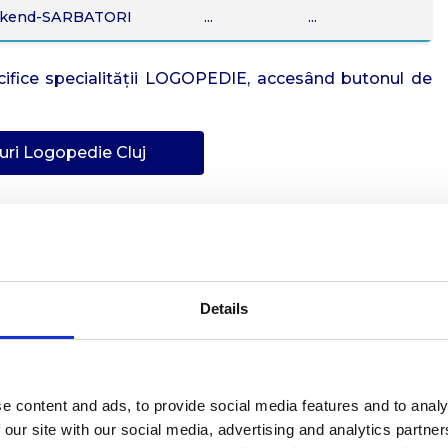
weekend-SARBATORI
...
...
pecifice specialității LOGOPEDIE, accesând butonul de
uri Logopedie Cluj
 Cluj-Napoca
 Instrumente de Diagnosticare
Specialiștii din cadrul
Details
 frecvent cu:
isartrie)
la copiii mici
e content and ads, to provide social media features and to analy
ilalie)
 our site with our social media, advertising and analytics partn
ară