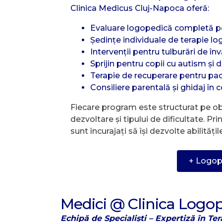
Clinica Medicus Cluj-Napoca oferă:
Evaluare logopedică completă pen
Ședințe individuale de terapie l
Intervenții pentru tulburări de învăț
Sprijin pentru copii cu autism și d
Terapie de recuperare pentru paci
Consiliere parentală și ghidaj în 
Fiecare program este structurat pe obi
dezvoltare și tipului de dificultate. Pr
sunt încurajați să își dezvolte abilităț
+ Logop
Medici @ Clinica Logop
Echipă de Specialiști – Expertiză în Te