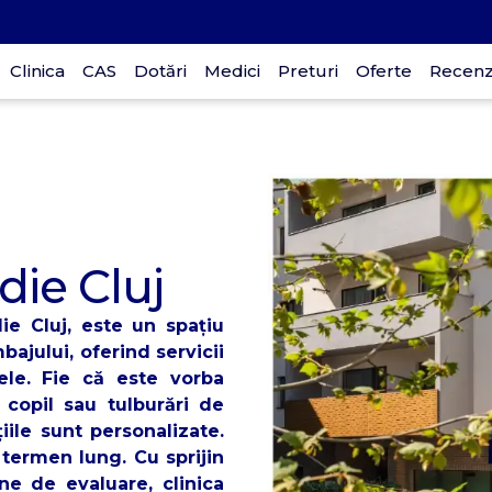
Clinica
CAS
Dotări
Medici
Preturi
Oferte
Recenzi
p
D
30
die Cluj
ie Cluj, este un spațiu
mbajului, oferind servicii
ele. Fie că este vorba
a copil sau tulburări de
țiile sunt personalizate.
ermen lung. Cu sprijin
e de evaluare, clinica