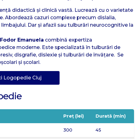
ență didactică și clinică vastă. Lucrează cu o varietate
re. Abordează cazuri complexe precum dislalia,
 limbajului. Dar și afazii sau tulburări neurocognitive la
 Fodor Emanuela
combină expertiza
dice moderne. Este specializată în tulburări de
esiv, disgrafie, dislexie și tulburări de învățare. Se
colari și școlari.
i Logopedie Cluj
pedie
Preț (lei)
Durată (min)
300
45