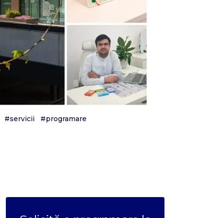
#servicii
#programare