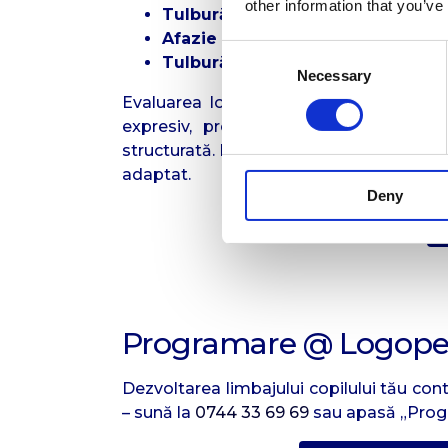
other information that you’ve
Tulburări de comunicare în cont
Afazie post-AVC sau traumă cere
Consent
Tulburări de voce (disfonii)
și
tul
Necessary
Selection
Evaluarea logopedică presupune aplica
expresiv, probe de articulare. Dar și
structurată. Diagnosticul corect este ese
adaptat.
Deny
Programare @ Logoped
Dezvoltarea limbajului copilului tău co
– sună la
0744 33 69 69
sau apasă „Prog