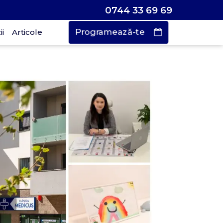
0744 33 69 69
Programează-te
i
Articole
Vrei să faci o
rogramare?
urează doar
 de secunde