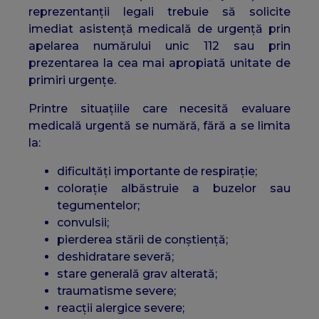
reprezentanții legali trebuie să solicite
imediat asistență medicală de urgență prin
apelarea numărului unic 112 sau prin
prezentarea la cea mai apropiată unitate de
primiri urgențe.
Printre situațiile care necesită evaluare
medicală urgentă se numără, fără a se limita
la:
dificultăți importante de respirație;
colorație albăstruie a buzelor sau
tegumentelor;
convulsii;
pierderea stării de conștiență;
deshidratare severă;
stare generală grav alterată;
traumatisme severe;
reacții alergice severe;