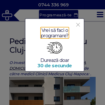
0744 336 969
Programează-te
Vrei să faci o
programare?
Pediatrie la Domiciliu
Cluj-Napoca
Durează doar
O investigație medicală
CONSULTATII LA
30 de secunde
DOMICILIU CLUJ
, ce poate fi efectuată de
către medicii Clinicii Medicus Cluj-Napoca: .