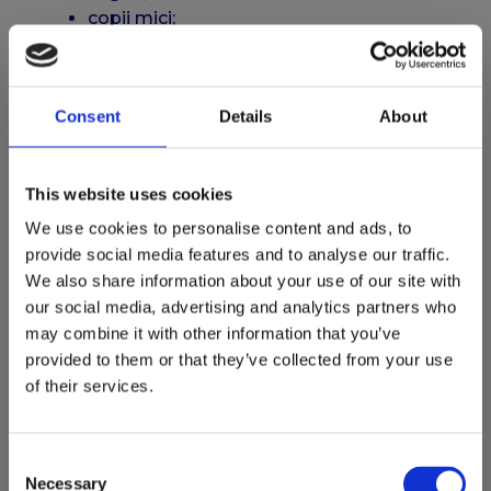
copii mici;
preșcolari;
școlari;
adolescenți.
Consent
Details
About
Fiecare etapă de dezvoltare are
particularități specifice, iar evaluarea este
adaptată vârstei și nevoilor copilului.
This website uses cookies
We use cookies to personalise content and ads, to
Pot solicita o consultație
provide social media features and to analyse our traffic.
pentru nou-născut?
We also share information about your use of our site with
our social media, advertising and analytics partners who
Da. Vizitele pediatrice la domiciliu pot fi
may combine it with other information that you’ve
deosebit de utile în primele săptămâni după
provided to them or that they’ve collected from your use
naștere.
of their services.
În această perioadă, părinții au frecvent
întrebări legate de:
Consent
Necessary
Selection