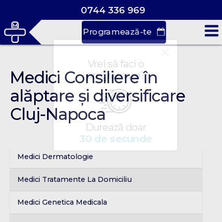
0744 336 969
Programează-te
Vrei să faci o
Medici Consiliere în
programare?
alăptare și diversificare
Cluj-Napoca
Durează doar
30 de secunde
Medici Dermatologie
Medici Tratamente La Domiciliu
Medici Genetica Medicala