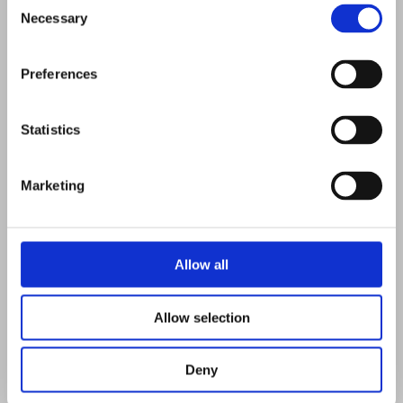
Consent
Necessary
Selection
Preferences
contact[@]clinicamedicus.ro
Strada Eugen Ionesco 67,
Statistics
Cluj-Napoca
L - V: 09:00 - 21:00; S: 09:00 - 15:00
Marketing
MEDICUS MENTIS S.R.L.
CUI: 47363363
J12/2676/2023
Allow all
Allow selection
Navigare
Clinica Cluj-Napoca
Deny