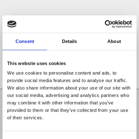
Vrei să lucrezi cu noi?
Alătură-te echipei noastre
dedicate și transformă vieți
Consent
Details
About
alături de noi
Contactează-ne
This website uses cookies
We use cookies to personalise content and ads, to
provide social media features and to analyse our traffic.
We also share information about your use of our site with
our social media, advertising and analytics partners who
may combine it with other information that you’ve
provided to them or that they’ve collected from your use
0744 336 969
of their services.
0744 226 969