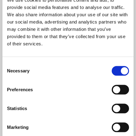
provide social media features and to analyse our traffic.
contact[@]clinicamedicus.ro
We also share information about your use of our site with
our social media, advertising and analytics partners who
Strada Eugen Ionesco 67,
may combine it with other information that you’ve
Cluj-Napoca
provided to them or that they’ve collected from your use
L - V: 09:00 - 21:00; S: 09:00 - 15:00
of their services.
MEDICUS MENTIS S.R.L.
CUI: 47363363
Consent
J12/2676/2023
Necessary
Selection
Navigare
Preferences
Clinica Cluj-Napoca
Statistics
Specializări
Marketing