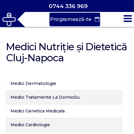
0744 336 969
Programează-te
Vrei să faci o
Medici Nutriție și Dietetică
programare?
Cluj-Napoca
Durează doar
30 de secunde
Medici Dermatologie
Medici Tratamente La Domiciliu
Medici Genetica Medicala
Medici Cardiologie