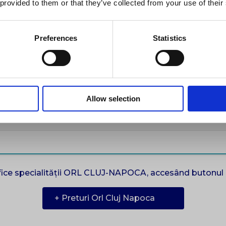
neac Andrei + TIMPANOGRAMĂ
 provided to them or that they’ve collected from your use of their
c Andrei + TIMPANOGRAMĂ - (în zile libere), Dr. Coneac And
Preferences
Statistics
OANE (2 FRAȚI/PĂRINTE-COPIL)
E (2 FRAȚI/PĂRINTE-COPIL) - (în zile libere), Dr. Coneac A
ANE (2 FRAȚI/PĂRINTE-COPIL)
Allow selection
 (2 FRAȚI/PĂRINTE-COPIL) - (în zile libere), Dr. Coneac And
ecifice specialității ORL CLUJ-NAPOCA, accesând butonul 
+ Preturi Orl Cluj Napoca