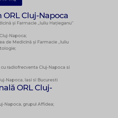
în ORL Cluj-Napoca
dicină și Farmacie „Iuliu Hațieganu”
 Cluj-Napoca;
tea de Medicină și Farmacie „Iuliu
tologie;
 cu radiofrecventa Cluj-Napoca si
uj-Napoca, Iasi si Bucuresti
nală ORL Cluj-
luj-Napoca, grupul Affidea;