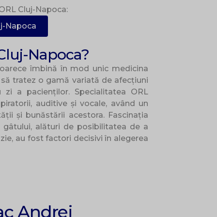
 ORL Cluj-Napoca:
uj-Napoca
Cluj-Napoca?
eoarece îmbină în mod unic medicina
a să tratez o gamă variată de afecțiuni
 zi a pacienților. Specialitatea ORL
iratorii, auditive și vocale, având un
ății și bunăstării acestora. Fascinația
gâtului, alături de posibilitatea de a
zie, au fost factori decisivi în alegerea
ac Andrei