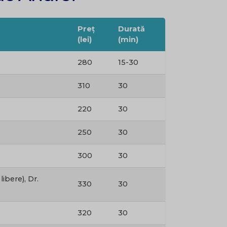
Preț
Durată
(lei)
(min)
280
15-30
310
30
220
30
250
30
300
30
bere), Dr.
330
30
320
30