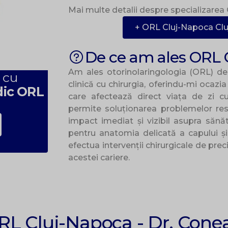
Mai multe detalii despre specializarea
+ ORL Cluj-Napoca Cl
De ce am ales ORL 
Am ales otorinolaringologia (ORL) d
 cu
clinică cu chirurgia, oferindu-mi ocazi
dic ORL
care afectează direct viața de zi cu
permite soluționarea problemelor resp
impact imediat și vizibil asupra sănăt
pentru anatomia delicată a capului și 
efectua intervenții chirurgicale de preci
acestei cariere.
 ORL Cluj-Napoca - Dr. Cone