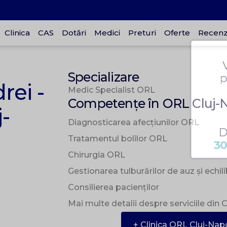
Clinica
CAS
Dotări
Medici
Preturi
Oferte
Recenzi
Specializare
p
rei -
Medic Specialist ORL
Competențe în ORL Cluj-
-
Diagnosticarea afecțiunilor ORL
D
Tratamentul bolilor ORL
30
Chirurgia ORL
Gestionarea tulburărilor de auz și echil
Consilierea pacienților
Mai multe detalii despre serviciile din
+ Clinica ORL Cluj-Nap