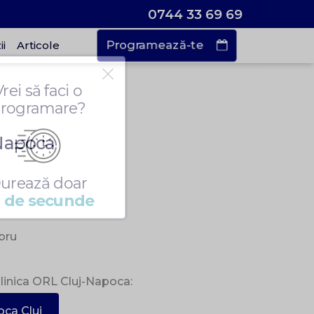
0744 33 69 69
Programează-te
i
Articole
Vrei să faci o
rogramare?
Napoca
urează doar
 de secunde
ibru
 Clinica ORL Cluj-Napoca:
oca Cluj