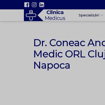
Clinica
Specializări
Medicus
Dr. Coneac And
Medic ORL Cluj
Napoca