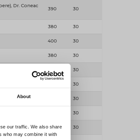
ere), Dr. Coneac
390
30
380
30
400
30
380
30
c Andrei
400
30
320
30
About
Andrei
350
30
410
30
se our traffic. We also share
480
30
ers who may combine it with