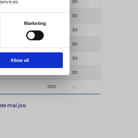
370
30
 services.
rei
440
30
Marketing
460
30
ndrei
520
30
360
30
Allow all
rei
460
30
200
...
de mai jos: