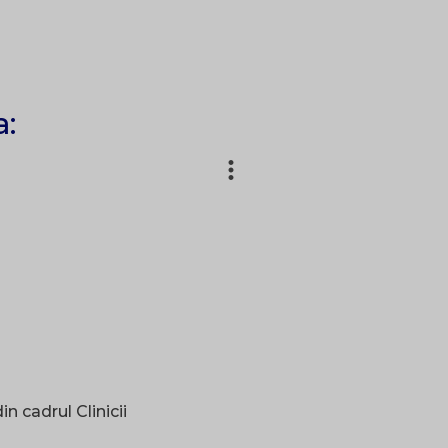
a:
n cadrul Clinicii