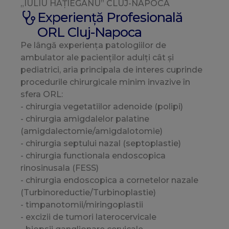
„IULIU HAȚIEGANU” CLUJ-NAPOCA
Experiență Profesională
ORL Cluj-Napoca
Pe lângă experiența patologiilor de
ambulator ale pacienților adulți cât și
pediatrici, aria principala de interes cuprinde
procedurile chirurgicale minim invazive în
sfera ORL:
- chirurgia vegetatiilor adenoide (polipi)
- chirurgia amigdalelor palatine
(amigdalectomie/amigdalotomie)
- chirurgia septului nazal (septoplastie)
- chirurgia functionala endoscopica
rinosinusala (FESS)
- chirurgia endoscopica a cornetelor nazale
(Turbinoreductie/Turbinoplastie)
- timpanotomii/miringoplastii
- excizii de tumori laterocervicale