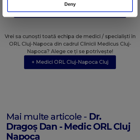
Deny
+ 101 Recomandări Clinica Cluj-Napoca
Vrei sa cunoști toată echipa de medici / specialiști în
ORL Cluj-Napoca din cadrul Clinicii Medicus Cluj-
Napoca? Alege ce ți se potrivește!
+ Medici ORL Cluj-Napoca Cluj
Mai multe articole -
Dr.
Dragoș Dan - Medic ORL Cluj
Napoca