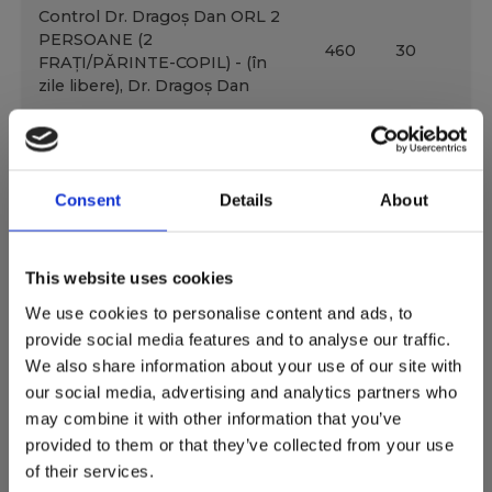
Control Dr. Dragoș Dan ORL 2
PERSOANE (2
460
30
FRAȚI/PĂRINTE-COPIL) - (în
zile libere), Dr. Dragoș Dan
AUDIOGRAMĂ
200
...
Consent
Details
About
Vizualizați întreaga listă de prețuri specifice
specialității ORL CLUJ-NAPOCA, accesând
butonul de mai jos:
This website uses cookies
+ Preturi Orl Cluj Napoca
We use cookies to personalise content and ads, to
provide social media features and to analyse our traffic.
We also share information about your use of our site with
our social media, advertising and analytics partners who
may combine it with other information that you’ve
provided to them or that they’ve collected from your use
of their services.