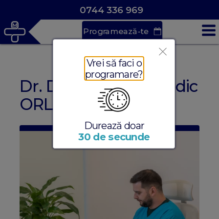
0744 336 969
Programează-te
Vrei să faci o
programare?
Dr. Dragoș Dan - Medic
ORL Cluj Napoca
Durează doar
30 de secunde