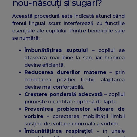
nou-născuți și sugari?
Această procedură este indicată atunci când
frenul lingual scurt interferează cu funcțiile
esențiale ale copilului. Printre beneficiile sale
se numără:
Îmbunătățirea suptului
– copilul se
atașează mai bine la sân, iar hrănirea
devine eficientă.
Reducerea durerilor materne
– prin
corectarea poziției limbii, alăptarea
devine mai confortabilă.
Creștere ponderală adecvată
– copilul
primește o cantitate optimă de lapte.
Prevenirea problemelor viitoare de
vorbire
– corectarea mobilității limbii
susține dezvoltarea normală a vorbirii.
Îmbunătățirea respirației
– în unele