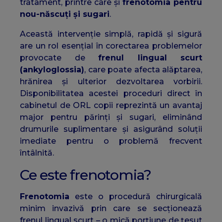
tratament, printre care și
frenotomia pentru
nou-născuți și sugari
.
Această intervenție simplă, rapidă și sigură
are un rol esențial în corectarea problemelor
provocate de
frenul lingual scurt
(ankyloglossia)
, care poate afecta alăptarea,
hrănirea și ulterior dezvoltarea vorbirii.
Disponibilitatea acestei proceduri direct în
cabinetul de ORL copii reprezintă un avantaj
major pentru părinți și sugari, eliminând
drumurile suplimentare și asigurând soluții
imediate pentru o problemă frecvent
întâlnită.
Ce este frenotomia?
Frenotomia
este o procedură chirurgicală
minim invazivă prin care se secționează
frenul lingual scurt – o mică porțiune de țesut