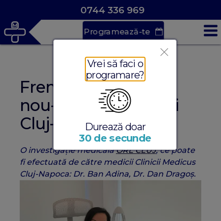
0744 336 969
Programează-te
Vrei să faci o
programare?
Frenotomie pentru
nou-născuți și sugari
Cluj-Napoca
Durează doar
30 de secunde
O investigație medicală
ORL CLUJ
, ce poate
fi efectuată de către medicii Clinicii Medicus
Cluj-Napoca: Dr. Ban Adina, Dr. Dan Dragoș.