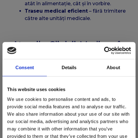
atât în alimentație, cât și în vorbire.
Traseu medical eficient
– fără trimitere
către alte unități medicale.
Atuurile Clinicii Medicus în
realizarea frenotomiei
Clinica Medicus
excelează prin:
Consent
Details
About
Echipă medicală dedicată ORL copii
–
formată din
Dr. Ban Adina și Dr. Dan
This website uses cookies
Dragoș
, cu experiență în evaluarea și
We use cookies to personalise content and ads, to
tratarea nou-născuților și sugarilor.
provide social media features and to analyse our traffic.
Aparatură modernă
– care permite
We also share information about your use of our site with
examinarea precisă și realizarea în
our social media, advertising and analytics partners who
siguranță a procedurii.
may combine it with other information that you’ve
Acces imediat la tratament
–
provided to them or that they’ve collected from your use