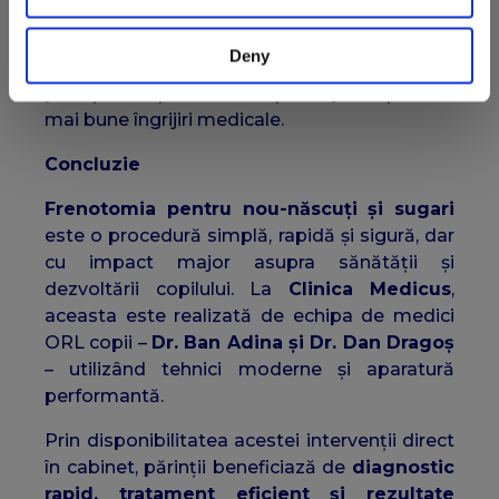
Astfel, clinica se remarcă prin eficiență,
Deny
accesibilitate și grija față de familie, oferind
părinților liniștea că micuțul lor primește cele
mai bune îngrijiri medicale.
Concluzie
Frenotomia pentru nou-născuți și sugari
este o procedură simplă, rapidă și sigură, dar
cu impact major asupra sănătății și
dezvoltării copilului. La
Clinica Medicus
,
aceasta este realizată de echipa de medici
ORL copii –
Dr. Ban Adina și Dr. Dan Dragoș
– utilizând tehnici moderne și aparatură
performantă.
Prin disponibilitatea acestei intervenții direct
în cabinet, părinții beneficiază de
diagnostic
rapid, tratament eficient și rezultate