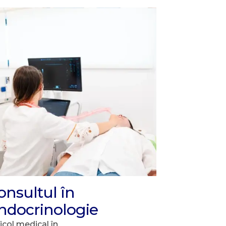
onsultul în
ndocrinologie
icol medical în