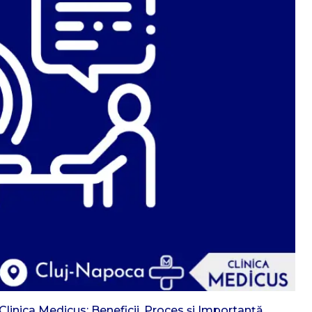
linica Medicus: Beneficii, Proces și Importanță