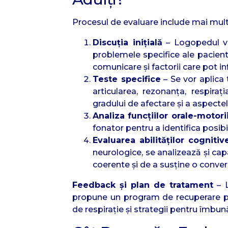
Procesul de evaluare include mai mult
Discuția inițială
– Logopedul va
problemele specifice ale pacientu
comunicare și factorii care pot inf
Teste specifice
– Se vor aplica 
articularea, rezonanța, respira
gradului de afectare și a aspectel
Analiza funcțiilor orale-motori
fonator pentru a identifica posi
Evaluarea abilităților cognitive
neurologice, se analizează și cap
coerente și de a susține o conver
Feedback și plan de tratament
– L
propune un program de recuperare pers
de respirație și strategii pentru îmbun