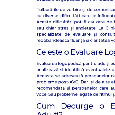
Tulburările de vorbire și de comunicar
cu diverse dificultăți care le influențe
Aceste dificultăți pot fi cauzate de 
sau chiar stres și anxietate. La Cli
specializate de evaluare și consul
redobândească fluența și claritatea vor
Ce este o Evaluare L
Evaluarea logopedică pentru adulți est
analizează și identifică eventualele di
Aceasta se adresează persoanelor care 
probleme post-AVC. Dar și de alte af
recomandată și persoanelor care au d
voce. Sau probleme legate de ritmul și 
Cum Decurge o Ev
Adulți?