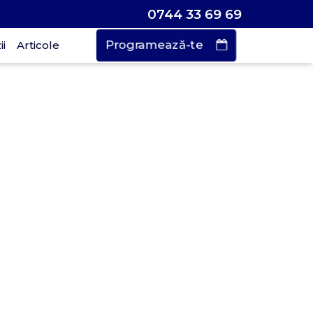
0744 33 69 69
Programează-te
i
Articole
Vrei să faci o
rogramare?
urează doar
 de secunde