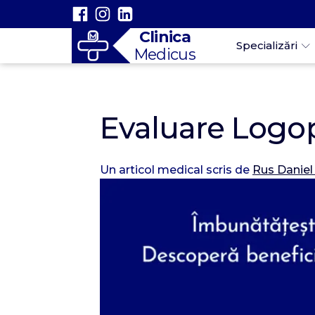
Clinica
Specializări
Medicus
Evaluare Logop
Un articol medical scris de
Rus Danie