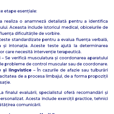
e etape esențiale:
 realiza o anamneză detaliată pentru a identifica
lui. Aceasta include istoricul medical, obiceiurile de
luența dificultățile de vorbire.
teste standardizate pentru a evalua fluența verbală,
ția și intonația. Aceste teste ajută la determinarea
or care necesită intervenție terapeutică.
i
– Se verifică musculatura și coordonarea aparatului
bile probleme de control muscular sau de coordonare.
 și lingvistice
– În cazurile de afazie sau tulburări
acitatea de a procesa limbajul, de a forma propoziții
sație.
a finalul evaluării, specialistul oferă recomandări și
onalizat. Acesta include exerciții practice, tehnici
ătățirea comunicării.