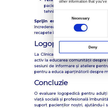
other information that you’ve
pacienților, incluzând aplicații d
tehnici avansate de corectare a vo
Consent
Necessary
Selection
Sprijin emoțional și psihologic
– Î
încrederea în sine a pacientului. Of
recapete încrederea în comunicare.
Logopezii Noștri – V
Deny
La Clinica Medicus, logopezii noștri n
activ la educarea comunității despre 
sesiuni de informare și ateliere pentru
pentru a educa aparținătorii despre mo
Concluzie
O evaluare logopedică pentru adulț
viață socială și profesională îmbunătă
suport pacienților noștri, ajutându-