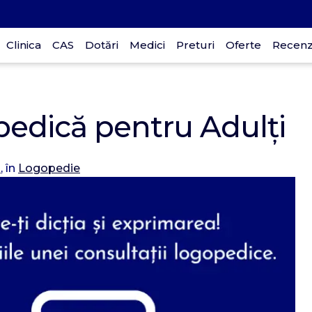
Clinica
CAS
Dotări
Medici
Preturi
Oferte
Recenzi
p
edică pentru Adulți
l
, în
Logopedie
D
30