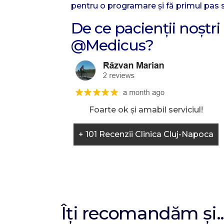
pentru o programare și fă primul pas s
De ce pacienții noșt
@Medicus?
Foarte ok și amabil serviciul!
+ 101 Recenzii Clinica Cluj-Napoca
Îți recomandăm și..