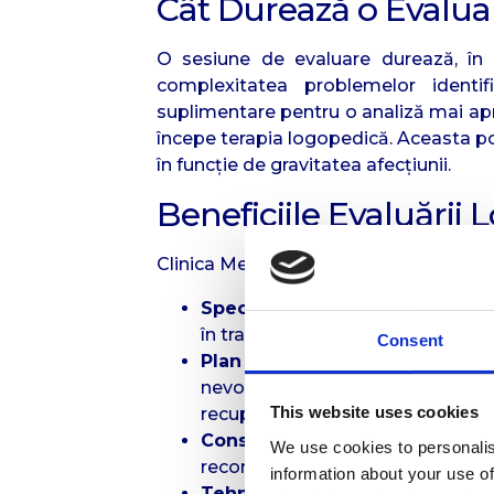
Cât Durează o Evalu
O sesiune de evaluare durează, în 
complexitatea problemelor identif
suplimentare pentru o analiză mai apr
începe terapia logopedică. Aceasta po
în funcție de gravitatea afecțiunii.
Beneficiile Evaluării
Clinica Medicus oferă un mediu profesi
Specialiști experimentați
– Log
în tratarea tulburărilor de vorbire 
Consent
Plan de tratament personaliz
nevoilor sale specifice, care i
This website uses cookies
recuperare.
Consiliere pentru gestionarea 
We use cookies to personalis
recomandări și tehnici pentru exe
information about your use of
Tehnologii moderne
– Utiliză