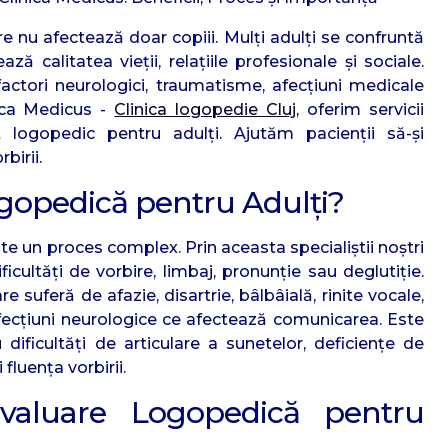
e nu afectează doar copiii. Mulți adulți se confruntă
ază calitatea vieții, relațiile profesionale și sociale.
factori neurologici, traumatisme, afecțiuni medicale
nica Medicus -
Clinica logopedie Cluj
, oferim servicii
t logopedic pentru adulți. Ajutăm pacienții să-și
birii.
ogopedică pentru Adulți?
e un proces complex. Prin aceasta specialiștii noștri
ficultăți de vorbire, limbaj, pronunție sau deglutiție.
suferă de afazie, disartrie, bâlbâială, rinite vocale,
ecțiuni neurologice ce afectează comunicarea. Este
ificultăți de articulare a sunetelor, deficiențe de
fluența vorbirii.
aluare Logopedică pentru