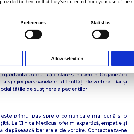
 provided to them or that they’ve collected from your use of their
igitale de terapie logopedică, exerciții interactive și
rbirii.
Preferences
Statistics
n multe cazuri, dificultățile de vorbire pot afecta
erim suport emoțional pentru a ajuta pacienții să-și
aloare Adăugată Comunității
Allow selection
u doar tratează tulburările de vorbire. Ei contribuie
importanța comunicării clare și eficiente. Organizăm
 a sprijini persoanele cu dificultăți de vorbire. Dar și
dalitățile de susținere a pacienților.
i este primul pas spre o comunicare mai bună și o
țită. La Clinica Medicus, oferim expertiză, empatie și
i să depășească barierele de vorbire. Contactează-ne