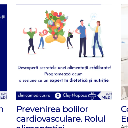
Un
Prevenirea bolilor
C
cardiovasculare. Rolul
E
Art