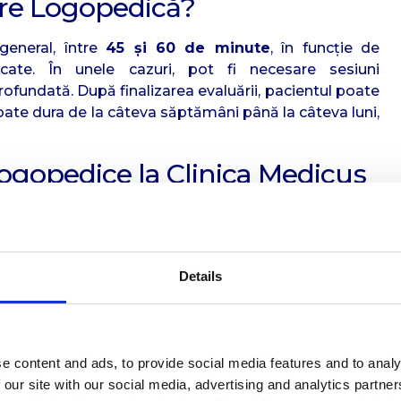
are Logopedică?
general, între
45 și 60 de minute
, în funcție de
icate. În unele cazuri, pot fi necesare sesiuni
ofundată. După finalizarea evaluării, pacientul poate
ate dura de la câteva săptămâni până la câteva luni,
 Logopedice la Clinica Medicus
onist, unde pacienții pot beneficia de:
opezii noștri sunt profesioniști cu ani de experiență
la adulți.
Details
at
– Fiecare pacient primește un program adaptat
nclude terapii moderne și strategii practice pentru
tulburărilor la domiciliu
– Specialiștii noștri oferă
e content and ads, to provide social media features and to analy
rsarea corectă a vorbirii în mediul de acasă.
 our site with our social media, advertising and analytics partn
m metode inovatoare pentru a accelera progresul