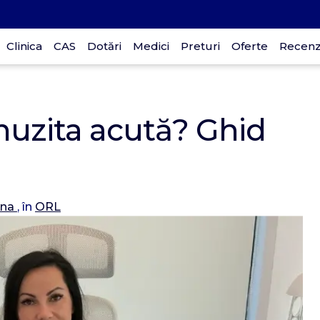
Clinica
CAS
Dotări
Medici
Preturi
Oferte
Recenzi
p
nuzita acută? Ghid
D
30
ina
, în
ORL