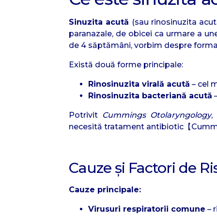
Sinuzita acută
(sau rinosinuzita acu
paranazale, de obicei ca urmare a une
de 4 săptămâni, vorbim despre forma
Există două forme principale:
Rinosinuzita virală acută
– cel m
Rinosinuzita bacteriană acută
–
Potrivit
Cummings Otolaryngology
,
necesită tratament antibiotic【Cum
Cauze și Factori de Ri
Cauze principale:
Virusuri respiratorii comune
– r