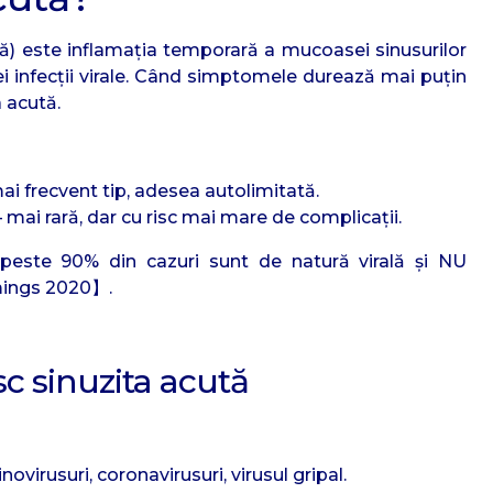
tă) este inflamația temporară a mucoasei sinusurilor
i infecții virale. Când simptomele durează mai puțin
 acută.
ai frecvent tip, adesea autolimitată.
 mai rară, dar cu risc mai mare de complicații.
 peste 90% din cazuri sunt de natură virală și NU
mings 2020】.
sc sinuzita acută
inovirusuri, coronavirusuri, virusul gripal.