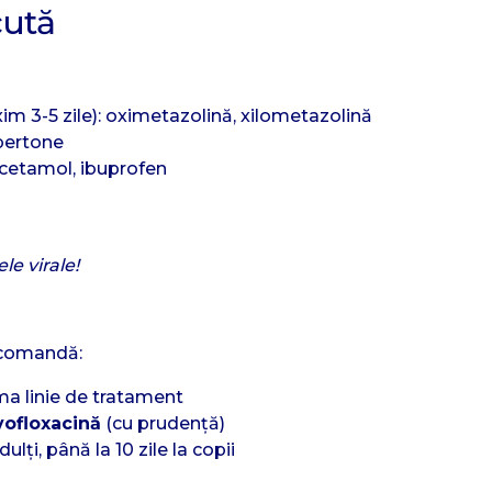
cută
m 3-5 zile): oximetazolină, xilometazolină
ipertone
acetamol, ibuprofen
le virale!
ecomandă:
ma linie de tratament
vofloxacină
(cu prudență)
ulți, până la 10 zile la copii