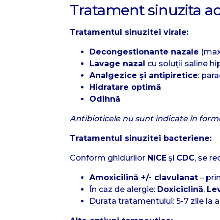
Tratament sinuzita a
Tratamentul sinuzitei virale:
Decongestionante nazale
(maxi
Lavage nazal
cu soluții saline h
Analgezice și antipiretice
: par
Hidratare optimă
Odihnă
Antibioticele nu sunt indicate în forme
Tratamentul sinuzitei bacteriene:
Conform ghidurilor
NICE
și
CDC
, se r
Amoxicilină +/- clavulanat
– pri
În caz de alergie:
Doxiciclină
,
Le
Durata tratamentului: 5-7 zile la ad