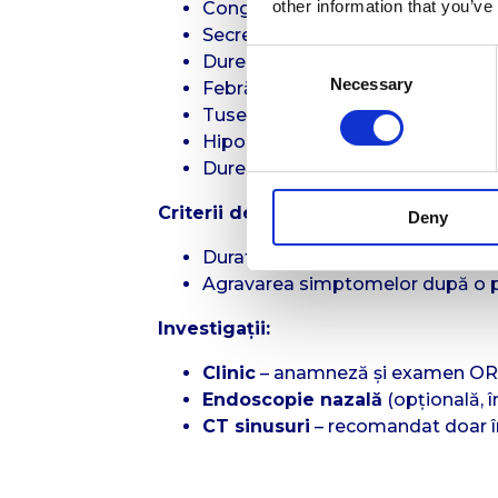
other information that you’ve
Congestie nazală
Secreții nazale purulente
Consent
Durere sau presiune facială (mai a
Necessary
Selection
Febră (în formele bacteriene)
Tuse, în special nocturnă
Hiposmie (scăderea mirosului)
Durere dentară maxilară
Criterii de diagnostic conform AA
Deny
Durată simptomelor >10 zile făr
Agravarea simptomelor după o pe
Investigații:
Clinic
– anamneză și examen ORL
Endoscopie nazală
(opțională, î
CT sinusuri
– recomandat doar în