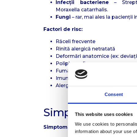
Infecții bacteriene
– Strepto
Moraxella catarrhalis.
Fungi
– rar, mai ales la pacienți
Factori de risc:
Răceli frecvente
Rinită alergică netratată
Deformări anatomice (ex: deviați
Polipi nazali
Fumatul
Imunodepresie
Alergii nediagnosticate
Consent
Simptome și Diagn
This website uses cookies
We use cookies to personalis
Simptomele sinuzitei acute includ:
information about your use of