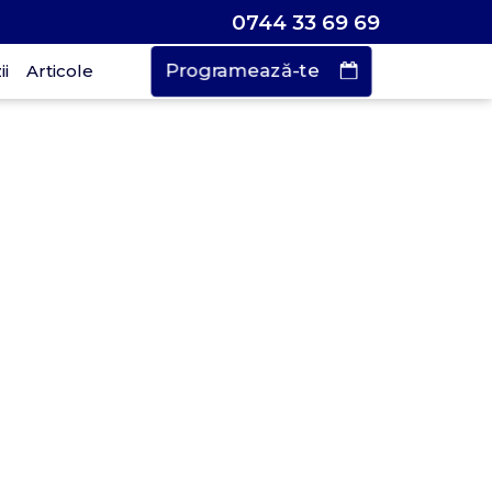
0744 33 69 69
Programează-te
i
Articole
Vrei să faci o
rogramare?
urează doar
 de secunde