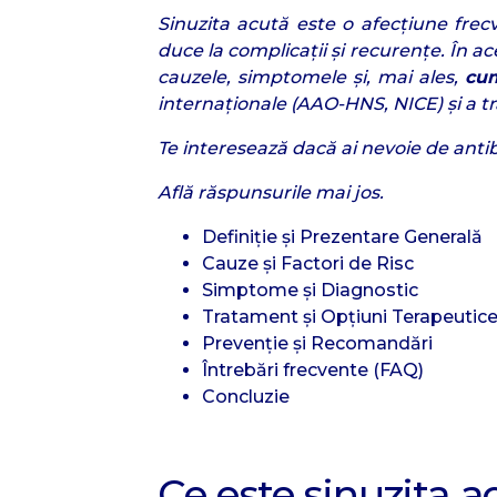
Sinuzita acută este o afecțiune frec
duce la complicații și recurențe. În ac
cauzele, simptomele și, mai ales,
cum
internaționale (AAO-HNS, NICE) și a tr
Te interesează dacă ai nevoie de anti
Află răspunsurile mai jos.
Definiție și Prezentare Generală
Cauze și Factori de Risc
Simptome și Diagnostic
Tratament și Opțiuni Terapeutic
Prevenție și Recomandări
Întrebări frecvente (FAQ)
Concluzie
Ce este sinuzita a