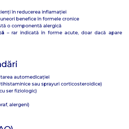
cienți în reducerea inflamației
r uneori benefice în formele cronice
stă o componentă alergică
că
– rar indicată în forme acute, doar dacă apare
dări
itarea automedicației
tihistaminice sau sprayuri corticosteroidice)
u ser fiziologic)
raf, alergeni)