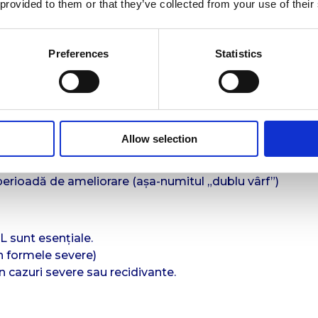
 provided to them or that they’ve collected from your use of their
les frontală, infraorbitală)
Preferences
Statistics
O-HNS:
Allow selection
ă ameliorare SAU
rioadă de ameliorare (așa-numitul „dublu vârf”)
 sunt esențiale.
n formele severe)
 cazuri severe sau recidivante.