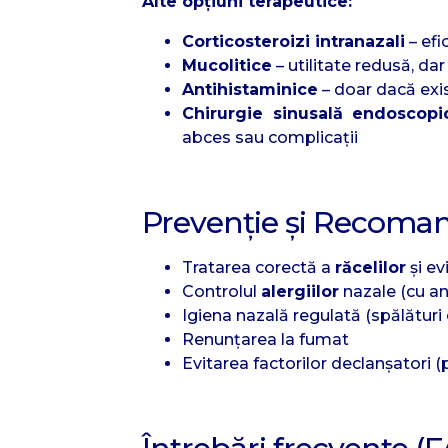
Alte opțiuni terapeutice:
Corticosteroizi intranazali
– efi
Mucolitice
– utilitate redusă, da
Antihistaminice
– doar dacă exi
Chirurgie sinusală endoscopi
abces sau complicații
Prevenție și Recoman
Tratarea corectă a
răcelilor
și ev
Controlul
alergiilor
nazale (cu an
Igiena nazală regulată (spălături c
Renunțarea la fumat
Evitarea factorilor declanșatori (p