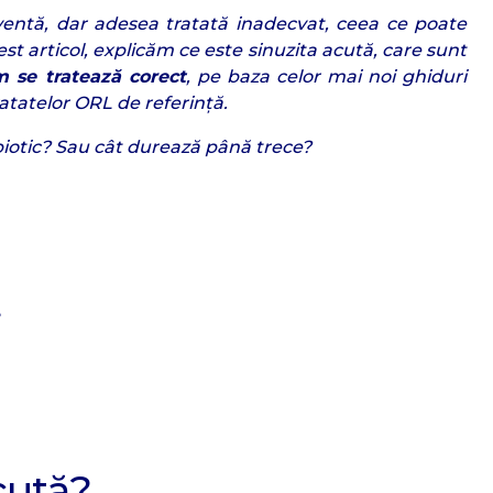
ventă, dar adesea tratată inadecvat, ceea ce poate
est articol, explicăm ce este sinuzita acută, care sunt
 se tratează corect
, pe baza celor mai noi ghiduri
atatelor ORL de referință.
biotic? Sau cât durează până trece?
e
cută?