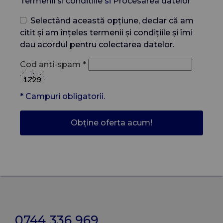
Termenii si conditiile
si
Procesarea datelor
Selectând această opțiune, declar că am
citit și am înțeles termenii și condițiile și îmi
dau acordul pentru colectarea datelor.
Cod anti-spam
*
*
Campuri obligatorii.
0744 336 969