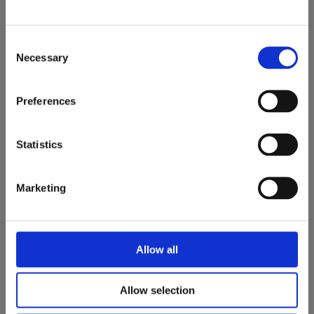
Consent
Necessary
Selection
Preferences
Statistics
contact[@]clinicamedicus.ro
Strada Eugen Ionesco 67,
Marketing
Cluj-Napoca
L - V: 09:00 - 21:00; S: 09:00 - 15:00
MEDICUS MENTIS S.R.L.
Allow all
CUI: 47363363
J12/2676/2023
Allow selection