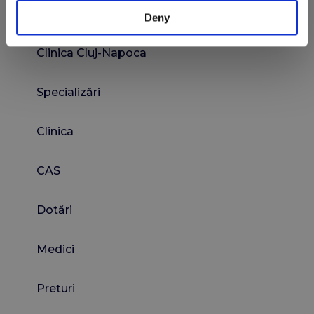
Deny
Navigare
Clinica Cluj-Napoca
Specializări
Clinica
CAS
Dotări
Medici
Preturi