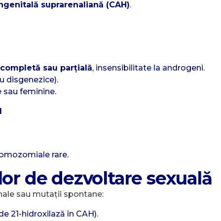
ngenitală suprarenaliană (CAH)
.
completă sau parțială
, insensibilitate la androgeni.
u disgenezice).
te sau feminine.
l
romozomiale rare.
lor de dezvoltare sexuală
ale sau mutații spontane:
 de 21-hidroxilază în CAH).