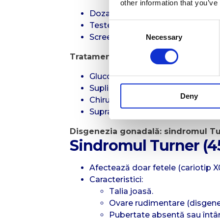
other information that you’ve
Dozare 17-hidroxiprogesteron pl
Teste genetice (CYP21A2).
Consent
Screening neonatal în multe țări.
Necessary
Selection
Tratamentul:
Glucocorticoizi și mineralocorticoi
Suplimentare cu sare în perioada
Deny
Chirurgie genitală (discutată mult
Supraveghere endocrinologică 
Disgenezia gonadală: sindromul Tur
Sindromul Turner (4
Afectează doar fetele (cariotip X0
Caracteristici:
Talia joasă.
Ovare rudimentare (disgene
Pubertate absentă sau întâr