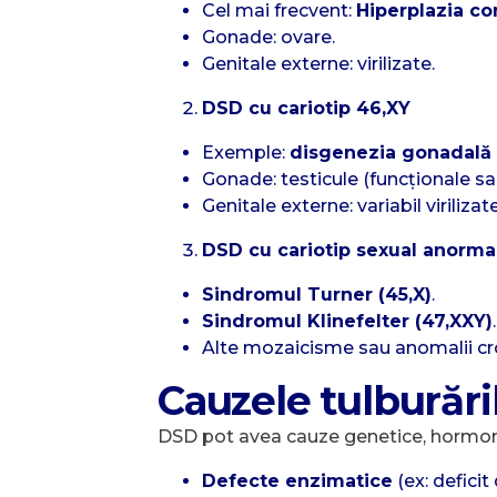
Cel mai frecvent:
Hiperplazia co
Gonade: ovare.
Genitale externe: virilizate.
DSD cu cariotip 46,XY
Exemple:
disgenezia gonadală 
Gonade: testicule (funcționale sa
Genitale externe: variabil viriliza
DSD cu cariotip sexual anorma
Sindromul Turner (45,X)
.
Sindromul Klinefelter (47,XXY)
.
Alte mozaicisme sau anomalii c
Cauzele tulburări
DSD pot avea cauze genetice, hormon
Defecte enzimatice
(ex: deficit