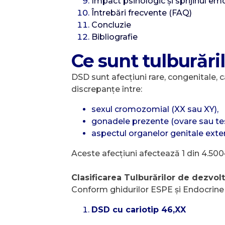
Impact psihologic și sprijinul em
Întrebări frecvente (FAQ)
Concluzie
Bibliografie
Ce sunt tulburări
DSD sunt afecțiuni rare, congenitale, 
discrepanțe între:
sexul cromozomial (XX sau XY),
gonadele prezente (ovare sau tes
aspectul organelor genitale exte
Aceste afecțiuni afectează 1 din 4.50
Clasificarea Tulburărilor de dezvol
Conform ghidurilor ESPE și Endocrine S
DSD cu cariotip 46,XX