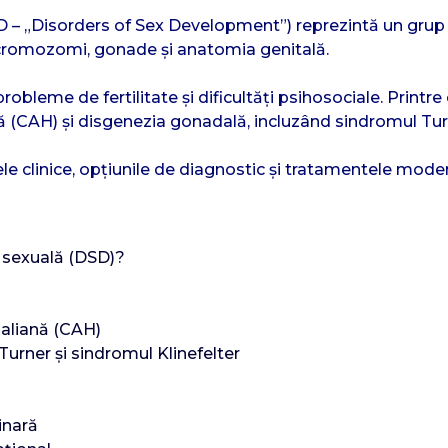
D – „Disorders of Sex Development”) reprezintă un grup
 cromozomi, gonade și anatomia genitală.
robleme de fertilitate și dificultăți psihosociale. Print
 (CAH) și disgenezia gonadală, incluzând sindromul Turn
ele clinice, opțiunile de diagnostic și tratamentele mod
e sexuală (DSD)?
naliană (CAH)
urner și sindromul Klinefelter
inară