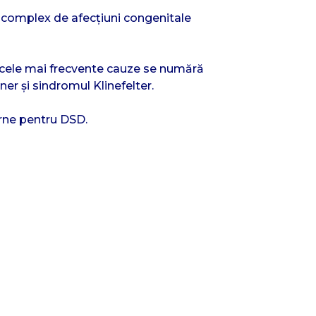
 complex de afecțiuni congenitale
re cele mai frecvente cauze se numără
er și sindromul Klinefelter.
erne pentru DSD.