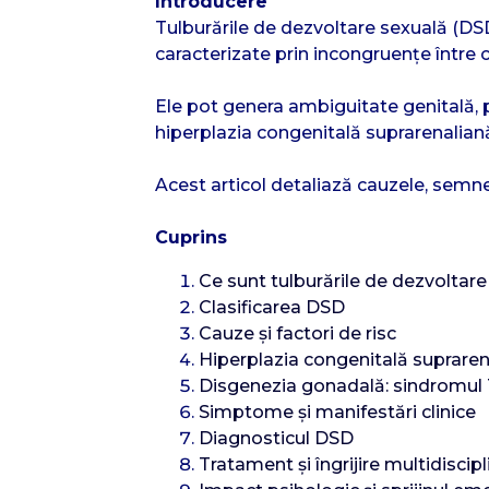
Introducere
Tulburările de dezvoltare sexuală (DS
caracterizate prin incongruențe între
Ele pot genera ambiguitate genitală, p
hiperplazia congenitală suprarenaliană
Acest articol detaliază cauzele, semn
Cuprins
Ce sunt tulburările de dezvoltar
Clasificarea DSD
Cauze și factori de risc
Hiperplazia congenitală suprare
Disgenezia gonadală: sindromul T
Simptome și manifestări clinice
Diagnosticul DSD
Tratament și îngrijire multidiscipl