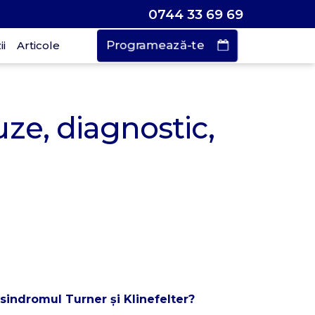
0744 33 69 69
Programează-te
i
Articole
Vrei să faci o
rogramare?
uze, diagnostic,
urează doar
 de secunde
 sindromul Turner și Klinefelter?