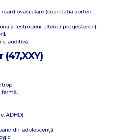
 cardiovasculare (coarctația aortei).
nală (estrogeni, ulterior progesteron).
ii.
 și auditivă.
r (47,XXY)
trop.
ă fermă.
xie, ADHD).
pând din adolescență.
ogic.