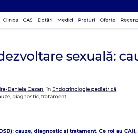
Clinica
CAS
Dotări
Medici
Preturi
Oferte
Recenzi
p
dezvoltare sexuală: ca
D
30
dra-Daniela Cazan
, în
Endocrinologie pediatrică
DSD): cauze, diagnostic și tratament. Ce rol au CAH,