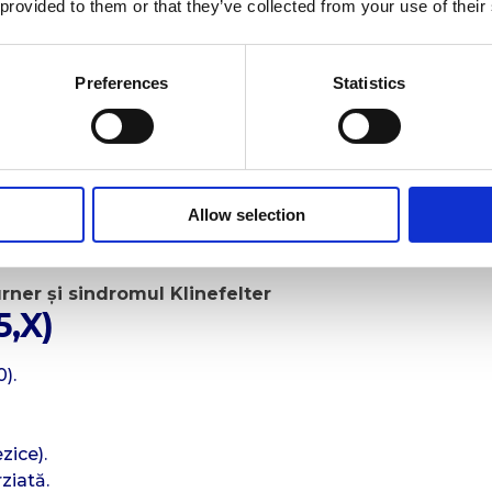
 provided to them or that they’ve collected from your use of their
asmatic.
Preferences
Statistics
zi.
 neonatală.
Allow selection
idisciplinar).
permanentă.
ner și sindromul Klinefelter
5,X)
).
zice).
ziată.