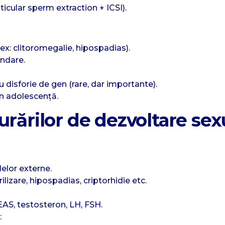
esticular sperm extraction + ICSI).
ex: clitoromegalie, hipospadias).
undare.
u disforie de gen (rare, dar importante).
n adolescență.
urărilor de dezvoltare sex
elor externe.
ilizare, hipospadias, criptorhidie etc.
AS, testosteron, LH, FSH.
: