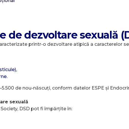
oțional
le de dezvoltare sexuală 
caracterizate printr-o dezvoltare atipică a caracterelor s
ticule),
rne.
0–5.500 de nou-născuți, conform datelor ESPE și Endocrin
tare sexuală
ociety, DSD pot fi împărțite în: