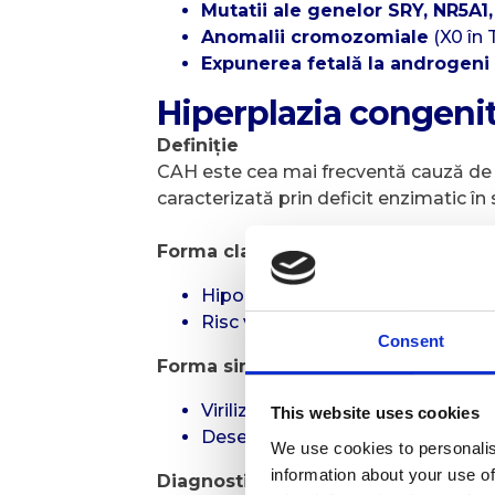
Mutatii ale genelor SRY, NR5A1
Anomalii cromozomiale
(X0 în T
Expunerea fetală la androgeni
Hiperplazia congenit
Definiție
CAH este cea mai frecventă cauză de a
caracterizată prin deficit enzimatic în 
Forma clasică (cu pierdere de sare)
Hiponatremie, hiperkaliemie, hi
Risc vital imediat la sugar.
Consent
Forma simplu virilizantă:
Virilizare genitală fără pierdere d
This website uses cookies
Deseori diagnostic întârziat.
We use cookies to personalis
information about your use of
Diagnosticul: