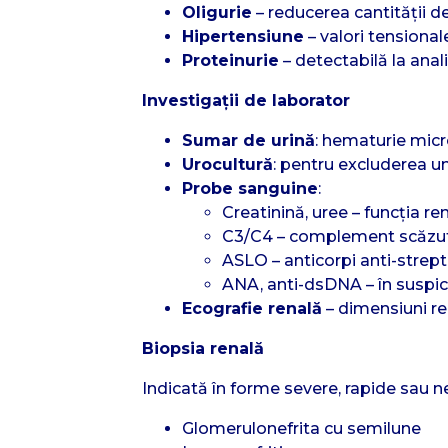
Oligurie
– reducerea cantității de
Hipertensiune
– valori tensional
Proteinurie
– detectabilă la anal
Investigații de laborator
Sumar de urină
: hematurie mic
Urocultură
: pentru excluderea une
Probe sanguine
:
Creatinină, uree – funcția re
C3/C4 – complement scăzu
ASLO – anticorpi anti-strept
ANA, anti-dsDNA – în suspic
Ecografie renală
– dimensiuni re
Biopsia renală
Indicată în forme severe, rapide sau ne
Glomerulonefrita cu semilune