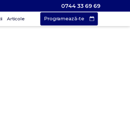
0744 33 69 69
Programează-te
i
Articole
Vrei să faci o
rogramare?
urează doar
 de secunde