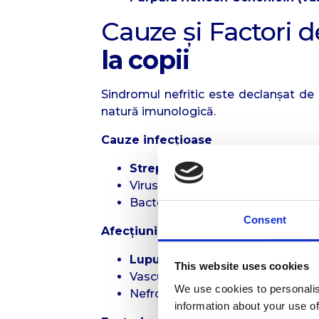
Cauze și Factori 
la copii
Sindromul nefritic este declanșat de 
natură imunologică.
Cauze infecțioase
Streptococ beta-hemolitic de 
Virusuri: hepatita B și C, HIV, viru
Bacterii: stafilococ, pneumococ
Consent
Afecțiuni imunologice
Lupus eritematos sistemic
This website uses cookies
Vasculite sistemice (PAN, ANCA-
We use cookies to personalis
Nefropatie IgA
information about your use of