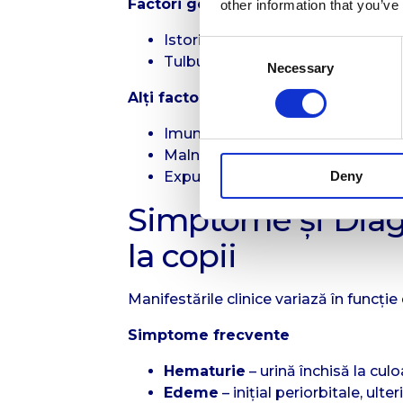
Factori genetici și autoimuni
other information that you’ve
Istoric familial de boli glomerula
Consent
Tulburări autoimune în familie
Necessary
Selection
Alți factori favorizanți
Imunosupresia
Malnutriția
Deny
Expunerea la toxine sau medica
Simptome și Diagn
la copii
Manifestările clinice variază în funcți
Simptome frecvente
Hematurie
– urină închisă la cul
Edeme
– inițial periorbitale, ult