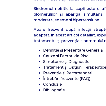
Sindromul nefritic la copii este o a
glomerulilor și apariția simultan
moderată, edeme și hipertensiune.
Apare frecvent după infecții strept
adaptat. În acest articol detaliat, ex
tratamentul și prevenția sindromului nef
Definiție și Prezentare Generală
Cauze și Factori de Risc
Simptome și Diagnostic
Tratament și Opțiuni Terapeutic
Prevenție și Recomandări
Întrebări frecvente (FAQ)
Concluzie
Bibliografie