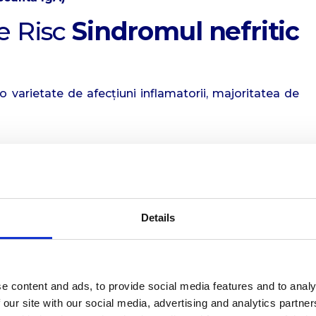
de Risc
Sindromul nefritic
o varietate de afecțiuni inflamatorii, majoritatea de
grup A
– principala cauză în GNAPS
sul Epstein-Barr
, mycoplasma
Details
pozitive)
e content and ads, to provide social media features and to analy
 our site with our social media, advertising and analytics partn