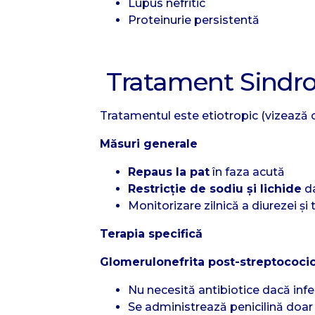
Lupus nefritic
Proteinurie persistentă
Tratament Sindrom
Tratamentul este etiotropic (vizează 
Măsuri generale
Repaus la pat
în faza acută
Restricție de sodiu și lichide
da
Monitorizare zilnică a diurezei și t
Terapia specifică
Glomerulonefrita post-streptococi
Nu necesită antibiotice dacă infec
Se administrează penicilină doar