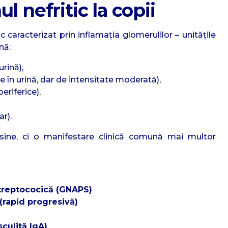
l nefritic la copii
c caracterizat prin inflamația glomerulilor – unitățile
nă:
rină),
e în urină, dar de intensitate moderată),
eriferice),
r).
sine, ci o manifestare clinică comună mai multor
treptococică (GNAPS)
(rapid progresivă)
culită IgA)