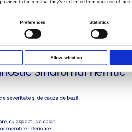
 provided to them or that they’ve collected from your use of their
re
Preferences
Statistics
Allow selection
mente nefrotoxice
ostic Sindromul nefritic
e de severitate și de cauza de bază.
oare, cu aspect „de cola”
erior membre inferioare