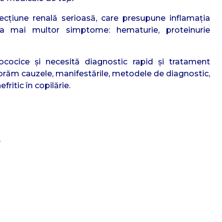
fecțiune renală serioasă, care presupune inflamația
ă a mai multor simptome: hematurie, proteinurie
ococice și necesită diagnostic rapid și tratament
plorăm cauzele, manifestările, metodele de diagnostic,
ritic în copilărie.
e