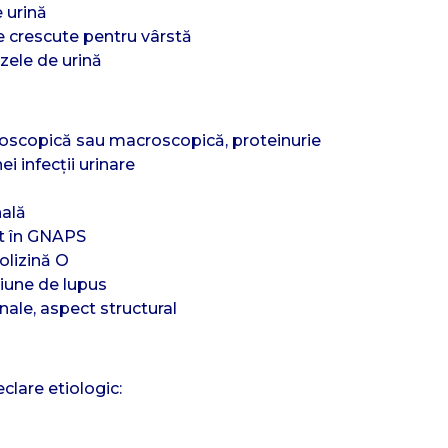
 urină
e crescute pentru vârstă
izele de urină
roscopică sau macroscopică, proteinurie
i infecții urinare
nală
t în GNAPS
olizină O
iune de lupus
nale, aspect structural
clare etiologic: