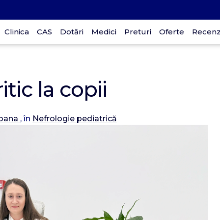
Clinica
CAS
Dotări
Medici
Preturi
Oferte
Recenzi
p
tic la copii
Ioana
, în
Nefrologie pediatrică
D
30