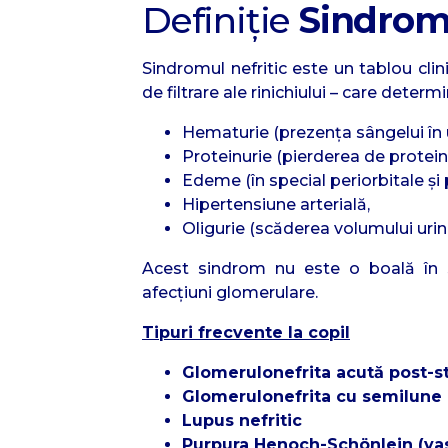
Definiție
Sindromu
Sindromul nefritic este un tablou clini
de filtrare ale rinichiului – care determi
Hematurie (prezența sângelui în u
Proteinurie (pierderea de protein
Edeme (în special periorbitale și p
Hipertensiune arterială,
Oligurie (scăderea volumului urina
Acest sindrom nu este o boală în 
afecțiuni glomerulare.
Tipuri frecvente la copil
Glomerulonefrita acută post-s
Glomerulonefrita cu semilune 
Lupus nefritic
Purpura Henoch-Schönlein (vas