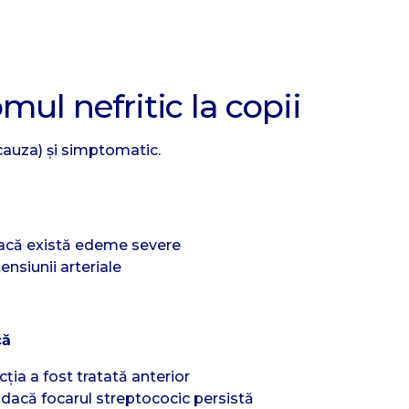
ul nefritic la copii
cauza) și simptomatic.
că există edeme severe
ensiunii arteriale
că
ția a fost tratată anterior
 dacă focarul streptococic persistă