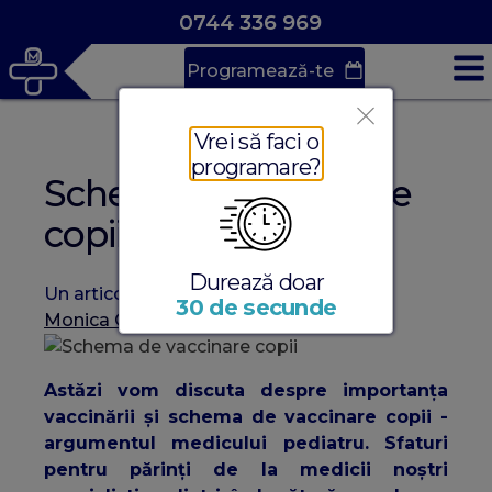
0744 336 969
Programează-te
Vrei să faci o
programare?
Schema de vaccinare
copii
Durează doar
Un articol medical scris de
Dr. Pintican
30 de secunde
Monica Cornelia
, în
Vaccinare
Astăzi vom discuta despre importanța
vaccinării și schema de vaccinare copii -
argumentul medicului pediatru. Sfaturi
pentru părinți de la medicii noștri