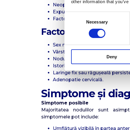
other information that you’ve
Neoplazii tiroidiene (papilare, fol
Expunerea la radiații ionizante în 
Consent
Factori genetici (ex. sindromul 
Necessary
Selection
Factori de risc pentr
Sex masculin;
Vârsta <20 sau >60 ani;
Deny
Nodul dur, fix, cu creștere rapidă;
Istoric familial de cancer tiroidian
Laringe fix sau răgușeală persist
Adenopatie cervicală.
Simptome și diagn
Simptome posibile
Majoritatea nodulilor sunt asimpt
simptomele pot include:
Umflătură vizibilă în partea anter