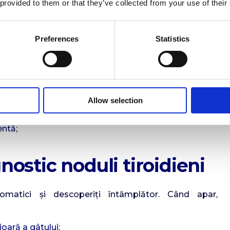
 provided to them or that they’ve collected from your use of their
iculare, medulare, anaplazice);
copilărie;
Cowden, MEN 2A și 2B).
Preferences
Statistics
u malignitate:
Allow selection
;
entă;
ostic noduli tiroidieni
omatici și descoperiți întâmplător. Când apar,
ioară a gâtului;