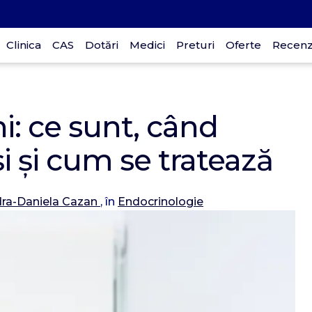
Clinica
CAS
Dotări
Medici
Preturi
Oferte
Recenzi
p
ni: ce sunt, când
i și cum se tratează
D
30
dra-Daniela Cazan
, în
Endocrinologie