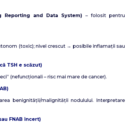
g Reporting and Data System)
– folosit pentru
onom (toxic); nivel crescut → posibile inflamații sau
acă TSH e scăzut)
„reci” (nefuncționali – risc mai mare de cancer).
NAB)
a benignității/malignității nodulului. Interpretare
 sau FNAB incert)