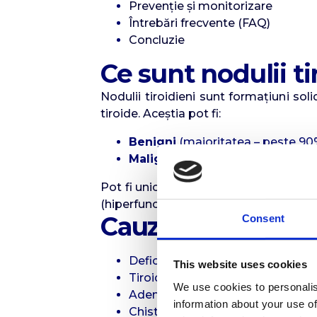
Prevenție și monitorizare
Întrebări frecvente (FAQ)
Concluzie
Ce sunt nodulii ti
Nodulii tiroidieni sunt formațiuni sol
tiroide. Aceștia pot fi:
Benigni
(majoritatea – peste 90
Maligni
(carcinom tiroidian papila
Pot fi unici (solitari) sau multipli, și 
(hiperfuncționali sau „calzi”, normofunc
Cauze noduli tiro
Consent
Deficit de iod (în special în zone
This website uses cookies
Tiroidita Hashimoto;
We use cookies to personalis
Adenom folicular;
information about your use of
Chisturi coloidale;