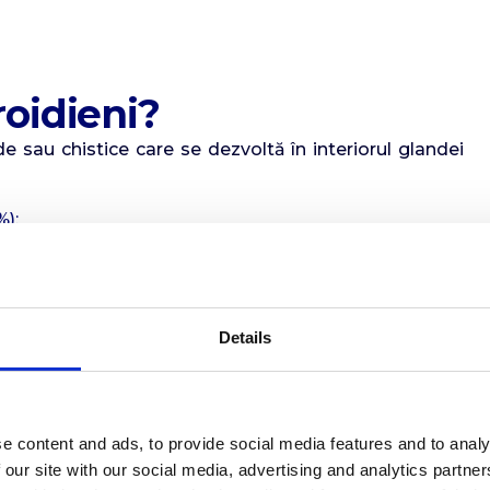
roidieni?
ide sau chistice care se dezvoltă în interiorul glandei
%);
r, folicular, medular sau anaplazic).
varia în dimensiuni, consistență și activitate funcțională
ționali sau „reci”).
idieni
Details
 endemice);
e content and ads, to provide social media features and to analy
 our site with our social media, advertising and analytics partn