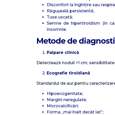
Disconfort la înghițire sau respira
Răgușeală persistentă;
Tuse uscată;
Semne de hipertiroidism (în cazul
insomnie.
Metode de diagnost
Palpare clinică
Detectează noduli >1 cm; sensibilitate
Ecografie tiroidiană
Standardul de aur pentru caracterizare
Hipoecogenitate;
Margini neregulate;
Microcalcificări;
Forma „mai înalt decât lat”;