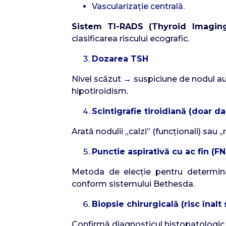
Vascularizație centrală.
Sistem TI-RADS (Thyroid Imagin
clasificarea riscului ecografic.
Dozarea TSH
Nivel scăzut → suspiciune de nodul aut
hipotiroidism.
Scintigrafie tiroidiană (doar d
Arată nodulii „calzi” (funcționali) sau 
Punctie aspirativă cu ac fin (F
Metoda de elecție pentru determinare
conform sistemului Bethesda.
Biopsie chirurgicală (risc înalt
Confirmă diagnosticul histopatologic.