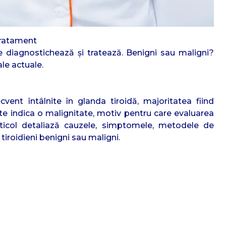
 tratament
se diagnostichează și tratează. Benigni sau maligni?
le actuale.
ecvent întâlnite în glanda tiroidă, majoritatea fiind
te indica o malignitate, motiv pentru care evaluarea
rticol detaliază cauzele, simptomele, metodele de
tiroidieni benigni sau maligni.