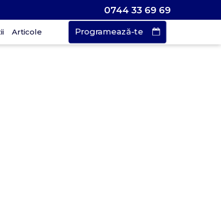
0744 33 69 69
Programează-te
i
Articole
Vrei să faci o
rogramare?
urează doar
 de secunde