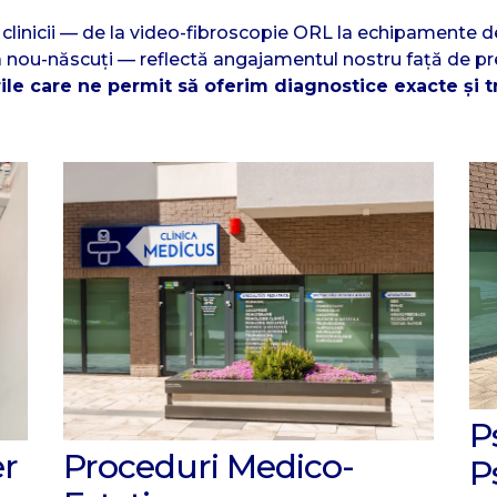
 clinicii — de la video-fibroscopie ORL la echipamente de
nou-născuți — reflectă angajamentul nostru față de prec
ile care ne permit să oferim diagnostice exacte și
P
er
Proceduri Medico-
P