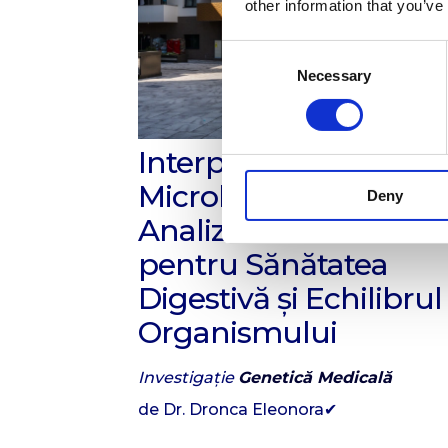
other information that you’ve
Consent
Necessary
Selection
Interpretare Test
Microbiom Intestinal 
Deny
Analiză Avansată
pentru Sănătatea
Digestivă și Echilibrul
Organismului
Investigație
Genetică Medicală
de Dr. Dronca Eleonora✔