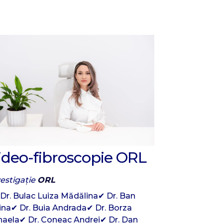
ideo-fibroscopie ORL
vestigație
ORL
Dr. Bulac Luiza Mădălina✔ Dr. Ban
ina✔ Dr. Buia Andrada✔ Dr. Borza
haela✔ Dr. Coneac Andrei✔ Dr. Dan