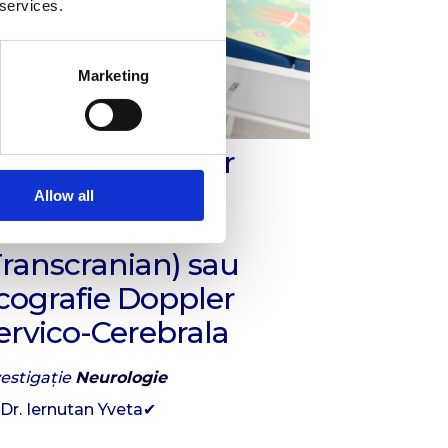
 services.
Marketing
cografie Doppler
xtracranian și
Allow all
ntracranian
Transcranian) sau
cografie Doppler
ervico-Cerebrala
vestigație
Neurologie
Dr. Iernutan Yveta✔