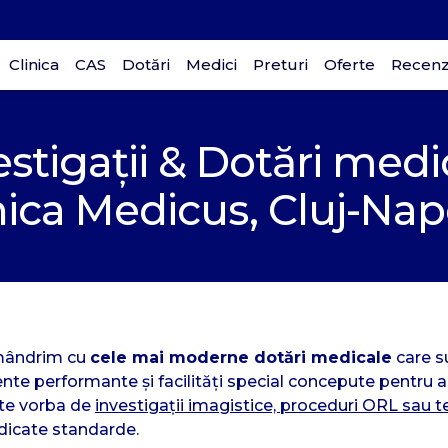
Clinica
CAS
Dotări
Medici
Preturi
Oferte
Recenzi
estigații & Dotări medi
p
nica Medicus, Cluj-Na
D
30
 mândrim cu
cele mai moderne dotări medicale
care s
te performante și facilități special concepute pentru a 
este vorba de
investigații imagistice, proceduri ORL sau te
idicate standarde.