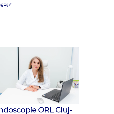
agoș✔
ndoscopie ORL Cluj-