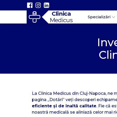
Clinica
Specializări
Medicus
Inv
Cli
La Clinica Medicus din Cluj-Napoca, ne
pagina „Dotări” veți descoperi echipamen
eficiente și de înaltă calitate
. Fie că 
noastră medicală se aliniază celor mai r