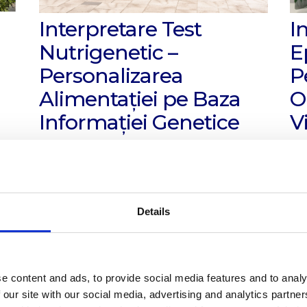
Interpretare Test
I
Nutrigenetic –
E
Personalizarea
P
Alimentației pe Baza
O
Informației Genetice
V
Investigație
Genetică Medicală
In
de Dr. Dronca Eleonora✔
de
Details
e content and ads, to provide social media features and to analy
 our site with our social media, advertising and analytics partn