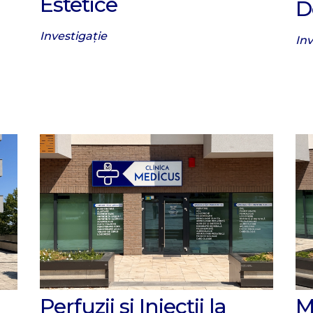
Estetice
D
Investigație
In
Perfuzii si Injectii la
M