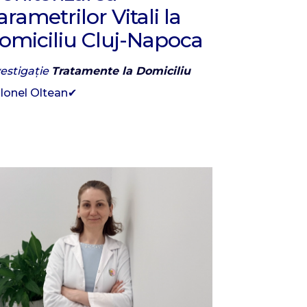
arametrilor Vitali la
omiciliu Cluj-Napoca
vestigație
Tratamente la Domiciliu
 Ionel Oltean✔