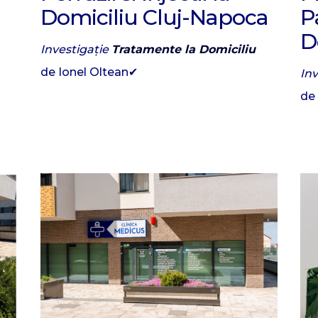
Domiciliu Cluj-Napoca
P
D
Investigație
Tratamente la Domiciliu
de Ionel Oltean✔
In
de