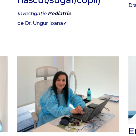
Dr
Investigație
Pediatrie
de Dr. Ungur Ioana✔
E