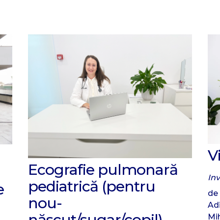
V
Ecografie pulmonară
In
pediatrică (pentru
e
de 
nou-
Ad
născut/sugar/copil)
Mi