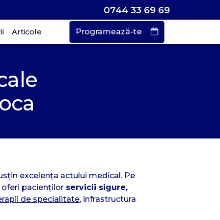
0744 33 69 69
Programează-te
i
Articole
Vrei să faci o
cale
rogramare?
poca
urează doar
 de secunde
usțin excelența actului medical. Pe
oferi pacienților
servicii sigure,
rapii de specialitate
, infrastructura