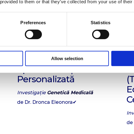
 provided to them or that they’ve collected from your use of their
Preferences
Statistics
Consiliere Genetică –
E
–
Interpretare
E
Allow selection
Specializată și Medicină
I
Personalizată
(
E
Investigație
Genetică Medicală
C
de Dr. Dronca Eleonora✔
In
de 