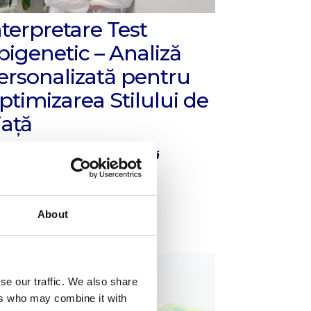
nterpretare Test
pigenetic – Analiză
ersonalizată pentru
ptimizarea Stilului de
iață
vestigație
Genetică Medicală
 Dr. Dronca Eleonora✔
About
se our traffic. We also share
ers who may combine it with